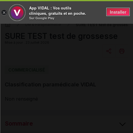
App VIDAL : Vos outils
Installer
×
cliniques, gratuits et en poche.
Sur Google Play
SURE TEST test de grossesse
DM & Parapharmacie
SURE TEST test de grossesse
Mise à jour : 23 juillet 2026
Copier l'url
COMMERCIALISÉ
Classification paramédicale VIDAL
Email
Non renseigné
Sommaire