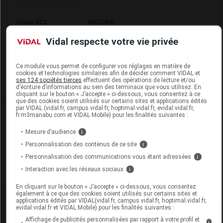
Code ACL
4832418
Code 13
3401048324184
Vidal respecte votre vie privée
Labo. Distributeur
Cooper
Remboursement
NR
Ce module vous permet de configurer vos réglages en matière de
cookies et technologies similaires afin de décider comment VIDAL et
ses 124 sociétés tierces
effectuent des opérations de lecture et/ou
d’écriture d’informations au sein des terminaux que vous utilisez. En
cliquant sur le bouton « J’accepte » ci-dessous, vous consentez à ce
que des cookies soient utilisés sur certains sites et applications édités
par VIDAL (vidal.fr, campus.vidal.fr, hoptimal.vidal.fr, evidal.vidal.fr,
fr.m3manabu.com et VIDAL Mobile) pour les finalités suivantes :
Laboratoire
Mesure d’audience
i
Personnalisation des contenus de ce site
i
Coopération Pharmaceutique Française
Personnalisation des communications vous étant adressées
i
Interaction avec les réseaux sociaux
Voir la fiche laboratoire
i
En cliquant sur le bouton « J’accepte » ci-dessous, vous consentez
également à ce que des cookies soient utilisés sur certains sites et
applications édités par VIDAL(vidal.fr, campus.vidal.fr, hoptimal.vidal.fr,
evidal.vidal.fr et VIDAL Mobile) pour les finalités suivantes :
Affichage de publicités personnalisées par rapport à votre profil et
i