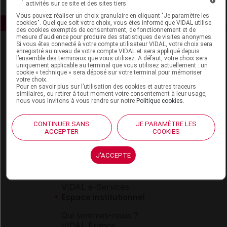
activités sur ce site et des sites tiers
Vous pouvez réaliser un choix granulaire en cliquant "Je paramètre les
cookies". Quel que soit votre choix, vous êtes informé que VIDAL utilise
des cookies exemptés de consentement, de fonctionnement et de
mesure d'audience pour produire des statistiques de visites anonymes.
Si vous êtes connecté à votre compte utilisateur VIDAL, votre choix sera
enregistré au niveau de votre compte VIDAL et sera appliqué depuis
l’ensemble des terminaux que vous utilisez. A défaut, votre choix sera
uniquement applicable au terminal que vous utilisez actuellement : un
cookie « technique » sera déposé sur votre terminal pour mémoriser
votre choix.
Pour en savoir plus sur l’utilisation des cookies et autres traceurs
similaires, ou retirer à tout moment votre consentement à leur usage,
Espace produit
nous vous invitons à vous rendre sur notre
Politique cookies
.
Boutique
CONTINUER SANS
JE PARAMÈTRE LES
VIDAL Expert
ACCEPTER
COOKIES
VIDAL Hoptimal
eVIDAL
J'ACCEPTE
VIDAL Mobile
VIDAL widget
VIDAL Sécurisation
VIDAL e-Services
Espace institutionnel
Qui sommes-nous ?
VIDAL France