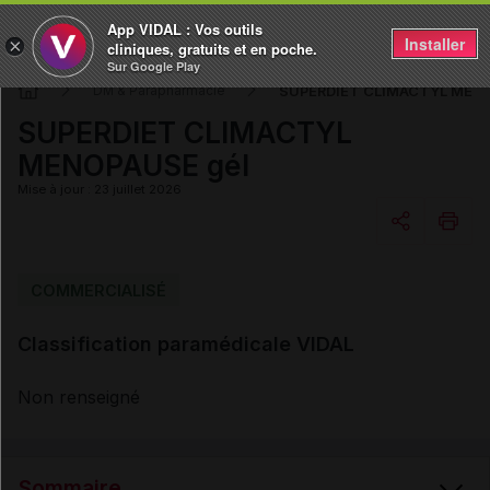
App VIDAL : Vos outils
Installer
×
cliniques, gratuits et en poche.
Sur Google Play
SUPERDIET CLIMACTYL MENO
DM & Parapharmacie
SUPERDIET CLIMACTYL
MENOPAUSE gél
Mise à jour : 23 juillet 2026
Copier l'url
COMMERCIALISÉ
Classification paramédicale VIDAL
Email
Non renseigné
Sommaire