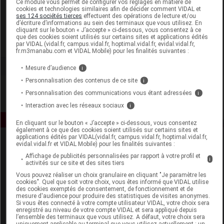
Ce module vous permet de configurer vos réglages en matière de
cookies et technologies similaires afin de décider comment VIDAL et
ses 124 sociétés tierces
effectuent des opérations de lecture et/ou
Super Diet
d’écriture d’informations au sein des terminaux que vous utilisez. En
cliquant sur le bouton « J’accepte » ci-dessous, vous consentez à ce
que des cookies soient utilisés sur certains sites et applications édités
Voir la fiche laboratoire
par VIDAL (vidal.fr, campus.vidal.fr, hoptimal.vidal.fr, evidal.vidal.fr,
fr.m3manabu.com et VIDAL Mobile) pour les finalités suivantes :
Mesure d’audience
i
Personnalisation des contenus de ce site
i
Personnalisation des communications vous étant adressées
i
Interaction avec les réseaux sociaux
i
En cliquant sur le bouton « J’accepte » ci-dessous, vous consentez
également à ce que des cookies soient utilisés sur certains sites et
applications édités par VIDAL(vidal.fr, campus.vidal.fr, hoptimal.vidal.fr,
evidal.vidal.fr et VIDAL Mobile) pour les finalités suivantes :
Affichage de publicités personnalisées par rapport à votre profil et
i
activités sur ce site et des sites tiers
Vous pouvez réaliser un choix granulaire en cliquant "Je paramètre les
cookies". Quel que soit votre choix, vous êtes informé que VIDAL utilise
des cookies exemptés de consentement, de fonctionnement et de
Espace produit
mesure d'audience pour produire des statistiques de visites anonymes.
Si vous êtes connecté à votre compte utilisateur VIDAL, votre choix sera
enregistré au niveau de votre compte VIDAL et sera appliqué depuis
Boutique
l’ensemble des terminaux que vous utilisez. A défaut, votre choix sera
VIDAL Expert
uniquement applicable au terminal que vous utilisez actuellement : un