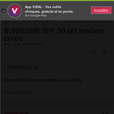
App VIDAL : Vos outils
Installer
×
cliniques, gratuits et en poche.
Sur Google Play
SUNISSIME SPF 30 lait fondan
DM & Parapharmacie
SUNISSIME SPF 30 lait fondant
corps
Mise à jour : 23 juillet 2026
Copier l'url
COMMERCIALISÉ
Classification paramédicale VIDAL
Email
Non renseigné
Sommaire