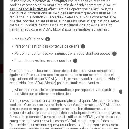
Ce module vous permet de configurer vos réglages en matière de
cookies et technologies similaires afin de décider comment VIDAL et
ses 124 sociétés tierces
effectuent des opérations de lecture et/ou
Liérac
d’écriture d’informations au sein des terminaux que vous utilisez. En
cliquant sur le bouton « J’accepte » ci-dessous, vous consentez à ce
que des cookies soient utilisés sur certains sites et applications édités
Voir la fiche laboratoire
par VIDAL (vidal.fr, campus.vidal.fr, hoptimal.vidal.fr, evidal.vidal.fr,
fr.m3manabu.com et VIDAL Mobile) pour les finalités suivantes :
Mesure d’audience
i
Personnalisation des contenus de ce site
i
Personnalisation des communications vous étant adressées
i
Interaction avec les réseaux sociaux
i
En cliquant sur le bouton « J’accepte » ci-dessous, vous consentez
également à ce que des cookies soient utilisés sur certains sites et
applications édités par VIDAL(vidal.fr, campus.vidal.fr, hoptimal.vidal.fr,
evidal.vidal.fr et VIDAL Mobile) pour les finalités suivantes :
Affichage de publicités personnalisées par rapport à votre profil et
i
activités sur ce site et des sites tiers
Vous pouvez réaliser un choix granulaire en cliquant "Je paramètre les
cookies". Quel que soit votre choix, vous êtes informé que VIDAL utilise
des cookies exemptés de consentement, de fonctionnement et de
Espace produit
mesure d'audience pour produire des statistiques de visites anonymes.
Si vous êtes connecté à votre compte utilisateur VIDAL, votre choix sera
enregistré au niveau de votre compte VIDAL et sera appliqué depuis
Boutique
l’ensemble des terminaux que vous utilisez. A défaut, votre choix sera
VIDAL Expert
uniquement applicable au terminal que vous utilisez actuellement : un