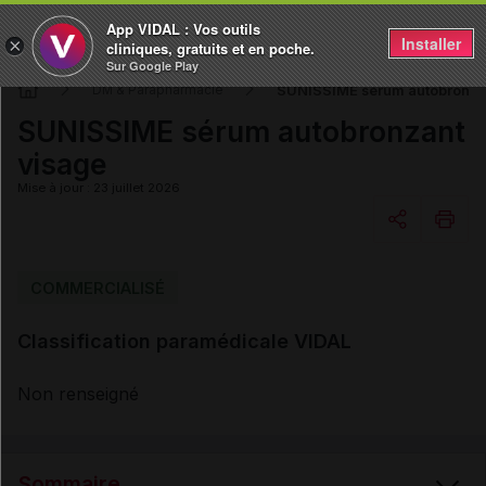
App VIDAL : Vos outils
Installer
×
cliniques, gratuits et en poche.
Sur Google Play
SUNISSIME sérum autobronza
DM & Parapharmacie
SUNISSIME sérum autobronzant
visage
Mise à jour : 23 juillet 2026
Copier l'url
COMMERCIALISÉ
Classification paramédicale VIDAL
Email
Non renseigné
Sommaire