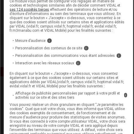
Ce module vous permet de configurer vos réglages en matière de
cookies et technologies similaires afin de décider comment VIDAL et
ses 124 sociétés tierces
effectuent des opérations de lecture et/ou
Liérac
d’écriture d’informations au sein des terminaux que vous utilisez. En
cliquant sur le bouton « J’accepte » ci-dessous, vous consentez à ce
que des cookies soient utilisés sur certains sites et applications édités
Voir la fiche laboratoire
par VIDAL (vidal.fr, campus.vidal.fr, hoptimal.vidal.fr, evidal.vidal.fr,
fr.m3manabu.com et VIDAL Mobile) pour les finalités suivantes :
Mesure d’audience
i
Personnalisation des contenus de ce site
i
Personnalisation des communications vous étant adressées
i
Interaction avec les réseaux sociaux
i
En cliquant sur le bouton « J’accepte » ci-dessous, vous consentez
également à ce que des cookies soient utilisés sur certains sites et
applications édités par VIDAL(vidal.fr, campus.vidal.fr, hoptimal.vidal.fr,
evidal.vidal.fr et VIDAL Mobile) pour les finalités suivantes :
Affichage de publicités personnalisées par rapport à votre profil et
i
activités sur ce site et des sites tiers
Vous pouvez réaliser un choix granulaire en cliquant "Je paramètre les
cookies". Quel que soit votre choix, vous êtes informé que VIDAL utilise
des cookies exemptés de consentement, de fonctionnement et de
Espace produit
mesure d'audience pour produire des statistiques de visites anonymes.
Si vous êtes connecté à votre compte utilisateur VIDAL, votre choix sera
enregistré au niveau de votre compte VIDAL et sera appliqué depuis
Boutique
l’ensemble des terminaux que vous utilisez. A défaut, votre choix sera
VIDAL Expert
uniquement applicable au terminal que vous utilisez actuellement : un