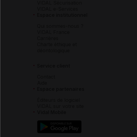
VIDAL Sécurisation
VIDAL e-Services
Espace institutionnel
Qui sommes-nous ?
VIDAL France
Carrières
Charte éthique et
déontologique
Service client
Contact
Aide
Espace partenaires
Éditeurs de logiciel
VIDAL sur votre site
Vidal Mobile