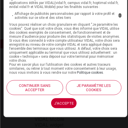
Voir la fiche laboratoire
applications édités par VIDAL(vidal.fr, campus.vidal.fr, hoptimal.vidal.fr,
evidal.vidal.fr et VIDAL Mobile) pour les finalités suivantes :
Affichage de publicités personnalisées par rapport à votre profil et
i
activités sur ce site et des sites tiers
Vous pouvez réaliser un choix granulaire en cliquant "Je paramètre les
cookies". Quel que soit votre choix, vous êtes informé que VIDAL utilise
des cookies exemptés de consentement, de fonctionnement et de
mesure d'audience pour produire des statistiques de visites anonymes.
Si vous êtes connecté à votre compte utilisateur VIDAL, votre choix sera
enregistré au niveau de votre compte VIDAL et sera appliqué depuis
l’ensemble des terminaux que vous utilisez. A défaut, votre choix sera
uniquement applicable au terminal que vous utilisez actuellement : un
cookie « technique » sera déposé sur votre terminal pour mémoriser
votre choix.
Pour en savoir plus sur l’utilisation des cookies et autres traceurs
similaires, ou retirer à tout moment votre consentement à leur usage,
nous vous invitons à vous rendre sur notre
Politique cookies
.
Espace produit
CONTINUER SANS
JE PARAMÈTRE LES
ACCEPTER
COOKIES
Boutique
VIDAL Expert
J'ACCEPTE
VIDAL Hoptimal
eVIDAL
VIDAL Mobile
VIDAL widget