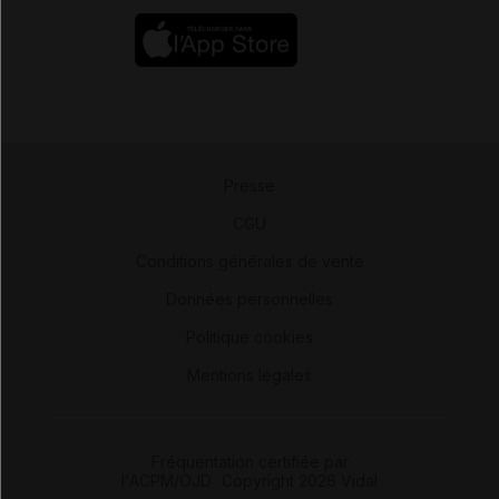
Presse
-
CGU
-
Conditions générales de vente
-
Données personnelles
-
Politique cookies
-
Mentions légales
Fréquentation certifiée par
l'ACPM/OJD
|
Copyright 2026 Vidal