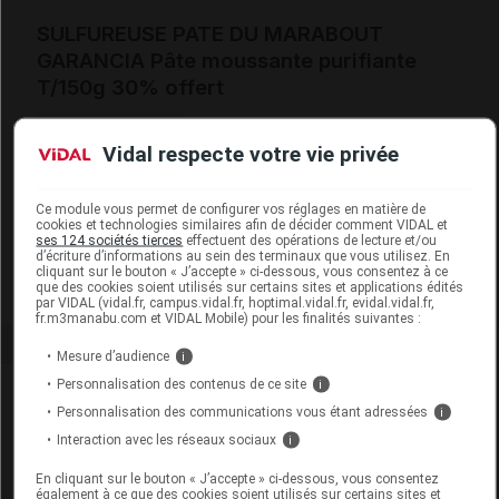
SULFUREUSE PATE DU MARABOUT
GARANCIA Pâte moussante purifiante
T/150g 30% offert
Commercialisé
Vidal respecte votre vie privée
Code EAN
3700928803604
Ce module vous permet de configurer vos réglages en matière de
Labo. Distributeur
Garancia
cookies et technologies similaires afin de décider comment VIDAL et
ses 124 sociétés tierces
effectuent des opérations de lecture et/ou
Remboursement
NR
d’écriture d’informations au sein des terminaux que vous utilisez. En
cliquant sur le bouton « J’accepte » ci-dessous, vous consentez à ce
que des cookies soient utilisés sur certains sites et applications édités
par VIDAL (vidal.fr, campus.vidal.fr, hoptimal.vidal.fr, evidal.vidal.fr,
fr.m3manabu.com et VIDAL Mobile) pour les finalités suivantes :
Mesure d’audience
i
Personnalisation des contenus de ce site
i
Laboratoire
Personnalisation des communications vous étant adressées
i
Interaction avec les réseaux sociaux
i
Garancia
En cliquant sur le bouton « J’accepte » ci-dessous, vous consentez
également à ce que des cookies soient utilisés sur certains sites et