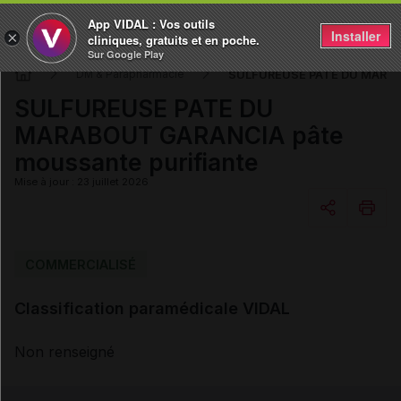
App VIDAL : Vos outils
Installer
×
cliniques, gratuits et en poche.
Sur Google Play
SULFUREUSE PATE DU MARABO
DM & Parapharmacie
SULFUREUSE PATE DU
MARABOUT GARANCIA pâte
moussante purifiante
Mise à jour : 23 juillet 2026
Copier l'url
COMMERCIALISÉ
Classification paramédicale VIDAL
Email
Non renseigné