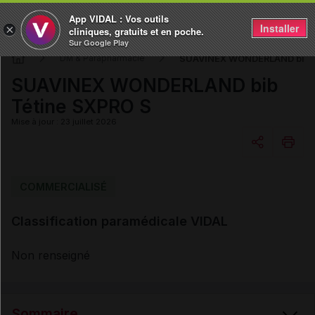
App VIDAL : Vos outils
Installer
×
cliniques, gratuits et en poche.
Sur Google Play
SUAVINEX WONDERLAND bib T
DM & Parapharmacie
SUAVINEX WONDERLAND bib
Tétine SXPRO S
Mise à jour : 23 juillet 2026
Copier l'url
COMMERCIALISÉ
Classification paramédicale VIDAL
Email
Non renseigné
Sommaire