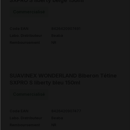
SXPRO S liberty beige 150ml
Commercialisé
Code EAN
8426420907491
Labo. Distributeur
Beaba
Remboursement
NR
SUAVINEX WONDERLAND Biberon Tétine
SXPRO S liberty bleu 150ml
Commercialisé
Code EAN
8426420907477
Labo. Distributeur
Beaba
Remboursement
NR