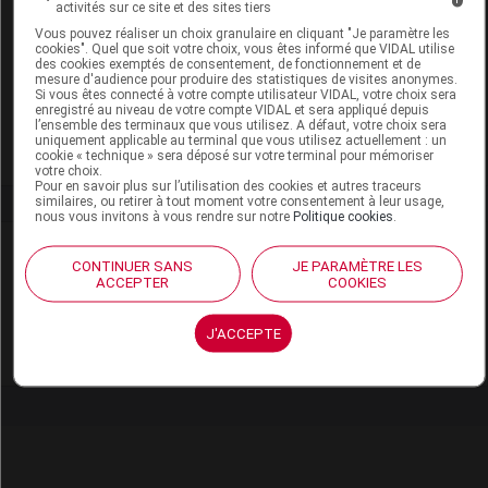
activités sur ce site et des sites tiers
Vous pouvez réaliser un choix granulaire en cliquant "Je paramètre les
cookies". Quel que soit votre choix, vous êtes informé que VIDAL utilise
Code EAN
8426420900829
des cookies exemptés de consentement, de fonctionnement et de
mesure d'audience pour produire des statistiques de visites anonymes.
Labo. Distributeur
Beaba
Si vous êtes connecté à votre compte utilisateur VIDAL, votre choix sera
enregistré au niveau de votre compte VIDAL et sera appliqué depuis
Remboursement
NR
l’ensemble des terminaux que vous utilisez. A défaut, votre choix sera
uniquement applicable au terminal que vous utilisez actuellement : un
cookie « technique » sera déposé sur votre terminal pour mémoriser
votre choix.
Pour en savoir plus sur l’utilisation des cookies et autres traceurs
similaires, ou retirer à tout moment votre consentement à leur usage,
nous vous invitons à vous rendre sur notre
Politique cookies
.
Laboratoire
CONTINUER SANS
JE PARAMÈTRE LES
ACCEPTER
COOKIES
Beaba
J'ACCEPTE
Voir la fiche laboratoire