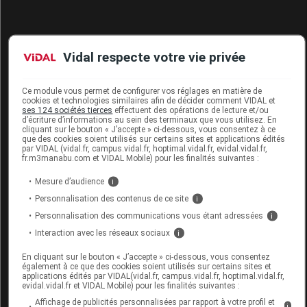
Vidal respecte votre vie privée
SUAVINEX WONDERLAND Biberon Tétine
SXPRO S liberty rose 150ml
Ce module vous permet de configurer vos réglages en matière de
cookies et technologies similaires afin de décider comment VIDAL et
Commercialisé
ses 124 sociétés tierces
effectuent des opérations de lecture et/ou
d’écriture d’informations au sein des terminaux que vous utilisez. En
cliquant sur le bouton « J’accepte » ci-dessous, vous consentez à ce
que des cookies soient utilisés sur certains sites et applications édités
par VIDAL (vidal.fr, campus.vidal.fr, hoptimal.vidal.fr, evidal.vidal.fr,
Code EAN
8426420907484
fr.m3manabu.com et VIDAL Mobile) pour les finalités suivantes :
Labo. Distributeur
Beaba
Mesure d’audience
i
Remboursement
NR
Personnalisation des contenus de ce site
i
Personnalisation des communications vous étant adressées
i
Interaction avec les réseaux sociaux
i
En cliquant sur le bouton « J’accepte » ci-dessous, vous consentez
SUAVINEX WONDERLAND Biberon Tétine
également à ce que des cookies soient utilisés sur certains sites et
SXPRO S rose 150ml
applications édités par VIDAL(vidal.fr, campus.vidal.fr, hoptimal.vidal.fr,
evidal.vidal.fr et VIDAL Mobile) pour les finalités suivantes :
Affichage de publicités personnalisées par rapport à votre profil et
Supprimé
i