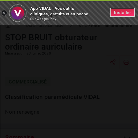
App VIDAL : Vos outils
Installer
×
cliniques, gratuits et en poche.
Sur Google Play
STOP BRUIT obturateur ordinai
DM & Parapharmacie
STOP BRUIT obturateur
ordinaire auriculaire
Mise à jour : 23 juillet 2026
Copier l'url
COMMERCIALISÉ
Classification paramédicale VIDAL
Email
Non renseigné
Sommaire