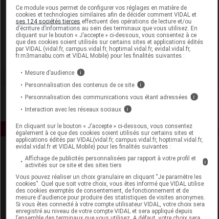
Laboratoire
Ce module vous permet de configurer vos réglages en matière de
cookies et technologies similaires afin de décider comment VIDAL et
ses 124 sociétés tierces
effectuent des opérations de lecture et/ou
d’écriture d’informations au sein des terminaux que vous utilisez. En
Rabi et Solabo
cliquant sur le bouton « J’accepte » ci-dessous, vous consentez à ce
que des cookies soient utilisés sur certains sites et applications édités
par VIDAL (vidal.fr, campus.vidal.fr, hoptimal.vidal.fr, evidal.vidal.fr,
Voir la fiche laboratoire
fr.m3manabu.com et VIDAL Mobile) pour les finalités suivantes :
Mesure d’audience
i
Personnalisation des contenus de ce site
i
Personnalisation des communications vous étant adressées
i
Interaction avec les réseaux sociaux
i
En cliquant sur le bouton « J’accepte » ci-dessous, vous consentez
également à ce que des cookies soient utilisés sur certains sites et
applications édités par VIDAL(vidal.fr, campus.vidal.fr, hoptimal.vidal.fr,
evidal.vidal.fr et VIDAL Mobile) pour les finalités suivantes :
Affichage de publicités personnalisées par rapport à votre profil et
i
activités sur ce site et des sites tiers
Vous pouvez réaliser un choix granulaire en cliquant "Je paramètre les
cookies". Quel que soit votre choix, vous êtes informé que VIDAL utilise
des cookies exemptés de consentement, de fonctionnement et de
mesure d'audience pour produire des statistiques de visites anonymes.
Espace produit
Si vous êtes connecté à votre compte utilisateur VIDAL, votre choix sera
enregistré au niveau de votre compte VIDAL et sera appliqué depuis
Boutique
l’ensemble des terminaux que vous utilisez. A défaut, votre choix sera