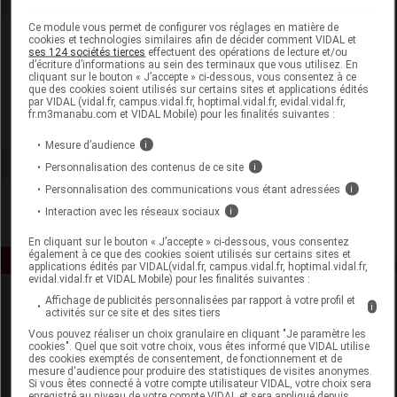
Ce module vous permet de configurer vos réglages en matière de
Laboratoire
cookies et technologies similaires afin de décider comment VIDAL et
ses 124 sociétés tierces
effectuent des opérations de lecture et/ou
d’écriture d’informations au sein des terminaux que vous utilisez. En
cliquant sur le bouton « J’accepte » ci-dessous, vous consentez à ce
CIDS France
que des cookies soient utilisés sur certains sites et applications édités
par VIDAL (vidal.fr, campus.vidal.fr, hoptimal.vidal.fr, evidal.vidal.fr,
fr.m3manabu.com et VIDAL Mobile) pour les finalités suivantes :
Voir la fiche laboratoire
Mesure d’audience
i
Personnalisation des contenus de ce site
i
Personnalisation des communications vous étant adressées
i
Interaction avec les réseaux sociaux
i
En cliquant sur le bouton « J’accepte » ci-dessous, vous consentez
également à ce que des cookies soient utilisés sur certains sites et
applications édités par VIDAL(vidal.fr, campus.vidal.fr, hoptimal.vidal.fr,
evidal.vidal.fr et VIDAL Mobile) pour les finalités suivantes :
Affichage de publicités personnalisées par rapport à votre profil et
i
activités sur ce site et des sites tiers
Vous pouvez réaliser un choix granulaire en cliquant "Je paramètre les
cookies". Quel que soit votre choix, vous êtes informé que VIDAL utilise
des cookies exemptés de consentement, de fonctionnement et de
mesure d'audience pour produire des statistiques de visites anonymes.
Si vous êtes connecté à votre compte utilisateur VIDAL, votre choix sera
Espace produit
enregistré au niveau de votre compte VIDAL et sera appliqué depuis