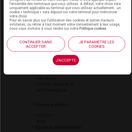
l’ensemble des terminaux que vous utilisez. A défaut, votre choix sera
Boutique
uniquement applicable au terminal que vous utilisez actuellement : un
cookie « technique » sera déposé sur votre terminal pour mémoriser
VIDAL Expert
votre choix.
VIDAL Hoptimal
Pour en savoir plus sur l’utilisation des cookies et autres traceurs
similaires, ou retirer à tout moment votre consentement à leur usage,
eVIDAL
nous vous invitons à vous rendre sur notre
Politique cookies
.
VIDAL Mobile
VIDAL widget
CONTINUER SANS
JE PARAMÈTRE LES
VIDAL Sécurisation
ACCEPTER
COOKIES
VIDAL e-Services
Espace institutionnel
J'ACCEPTE
Qui sommes-nous ?
VIDAL France
Carrières
Charte éthique et
déontologique
Service client
Contact
Aide
Espace partenaires