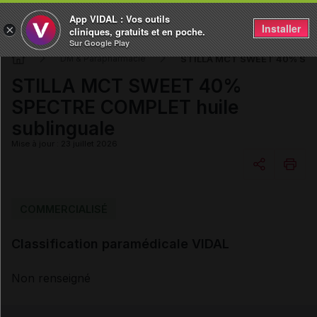
App VIDAL : Vos outils
Installer
×
cliniques, gratuits et en poche.
Sur Google Play
STILLA MCT SWEET 40% SPEC
DM & Parapharmacie
STILLA MCT SWEET 40%
SPECTRE COMPLET huile
sublinguale
Mise à jour : 23 juillet 2026
Copier l'url
COMMERCIALISÉ
Classification paramédicale VIDAL
Email
Non renseigné