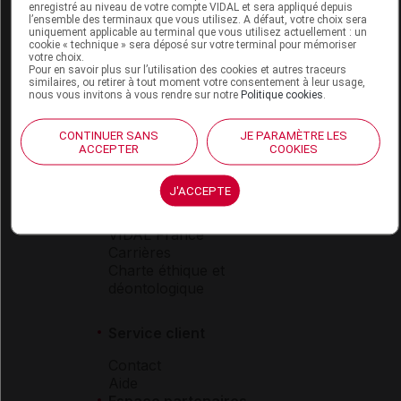
Espace produit
enregistré au niveau de votre compte VIDAL et sera appliqué depuis
l’ensemble des terminaux que vous utilisez. A défaut, votre choix sera
uniquement applicable au terminal que vous utilisez actuellement : un
Boutique
cookie « technique » sera déposé sur votre terminal pour mémoriser
VIDAL Expert
votre choix.
Pour en savoir plus sur l’utilisation des cookies et autres traceurs
VIDAL Hoptimal
similaires, ou retirer à tout moment votre consentement à leur usage,
eVIDAL
nous vous invitons à vous rendre sur notre
Politique cookies
.
VIDAL Mobile
VIDAL widget
CONTINUER SANS
JE PARAMÈTRE LES
VIDAL Sécurisation
ACCEPTER
COOKIES
VIDAL e-Services
Espace institutionnel
J'ACCEPTE
Qui sommes-nous ?
VIDAL France
Carrières
Charte éthique et
déontologique
Service client
Contact
Aide
Espace partenaires