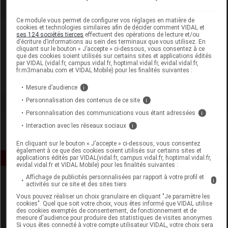
Ce module vous permet de configurer vos réglages en matière de
cookies et technologies similaires afin de décider comment VIDAL et
Laboratoire
ses 124 sociétés tierces
effectuent des opérations de lecture et/ou
d’écriture d’informations au sein des terminaux que vous utilisez. En
cliquant sur le bouton « J’accepte » ci-dessous, vous consentez à ce
CIDS France
que des cookies soient utilisés sur certains sites et applications édités
par VIDAL (vidal.fr, campus.vidal.fr, hoptimal.vidal.fr, evidal.vidal.fr,
fr.m3manabu.com et VIDAL Mobile) pour les finalités suivantes :
Voir la fiche laboratoire
Mesure d’audience
i
Personnalisation des contenus de ce site
i
Personnalisation des communications vous étant adressées
i
Interaction avec les réseaux sociaux
i
En cliquant sur le bouton « J’accepte » ci-dessous, vous consentez
également à ce que des cookies soient utilisés sur certains sites et
applications édités par VIDAL(vidal.fr, campus.vidal.fr, hoptimal.vidal.fr,
evidal.vidal.fr et VIDAL Mobile) pour les finalités suivantes :
Affichage de publicités personnalisées par rapport à votre profil et
i
activités sur ce site et des sites tiers
Vous pouvez réaliser un choix granulaire en cliquant "Je paramètre les
cookies". Quel que soit votre choix, vous êtes informé que VIDAL utilise
des cookies exemptés de consentement, de fonctionnement et de
mesure d'audience pour produire des statistiques de visites anonymes.
Si vous êtes connecté à votre compte utilisateur VIDAL, votre choix sera