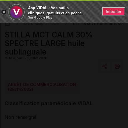
App VIDAL : Vos outils
Installer
×
cliniques, gratuits et en poche.
Sur Google Play
STILLA MCT CALM 30% SPECTR
DM & Parapharmacie
STILLA MCT CALM 30%
SPECTRE LARGE huile
sublinguale
Mise à jour : 23 juillet 2026
Copier l'url
ARRÊT DE COMMERCIALISATION
(28/11/2023)
Email
Classification paramédicale VIDAL
Non renseigné