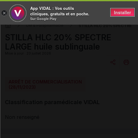
App VIDAL : Vos outils
Installer
×
cliniques, gratuits et en poche.
Sur Google Play
STILLA HLC 20% SPECTRE LAR
DM & Parapharmacie
STILLA HLC 20% SPECTRE
LARGE huile sublinguale
Mise à jour : 23 juillet 2026
Copier l'url
ARRÊT DE COMMERCIALISATION
(28/11/2023)
Email
Classification paramédicale VIDAL
Non renseigné