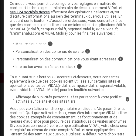
Laboratoire
Ce module vous permet de configurer vos réglages en matière de
cookies et technologies similaires afin de décider comment VIDAL et
ses 124 sociétés tierces
effectuent des opérations de lecture et/ou
d’écriture d’informations au sein des terminaux que vous utilisez. En
CIDS France
cliquant sur le bouton « J’accepte » ci-dessous, vous consentez à ce
que des cookies soient utilisés sur certains sites et applications édités
par VIDAL (vidal.fr, campus.vidal.fr, hoptimal.vidal.fr, evidal.vidal.fr,
Voir la fiche laboratoire
fr.m3manabu.com et VIDAL Mobile) pour les finalités suivantes :
Mesure d’audience
i
Personnalisation des contenus de ce site
i
Personnalisation des communications vous étant adressées
i
Interaction avec les réseaux sociaux
i
En cliquant sur le bouton « J’accepte » ci-dessous, vous consentez
également à ce que des cookies soient utilisés sur certains sites et
applications édités par VIDAL(vidal.fr, campus.vidal.fr, hoptimal.vidal.fr,
evidal.vidal.fr et VIDAL Mobile) pour les finalités suivantes :
Affichage de publicités personnalisées par rapport à votre profil et
i
activités sur ce site et des sites tiers
Vous pouvez réaliser un choix granulaire en cliquant "Je paramètre les
cookies". Quel que soit votre choix, vous êtes informé que VIDAL utilise
des cookies exemptés de consentement, de fonctionnement et de
mesure d'audience pour produire des statistiques de visites anonymes.
Espace produit
Si vous êtes connecté à votre compte utilisateur VIDAL, votre choix sera
enregistré au niveau de votre compte VIDAL et sera appliqué depuis
Boutique
l’ensemble des terminaux que vous utilisez. A défaut, votre choix sera