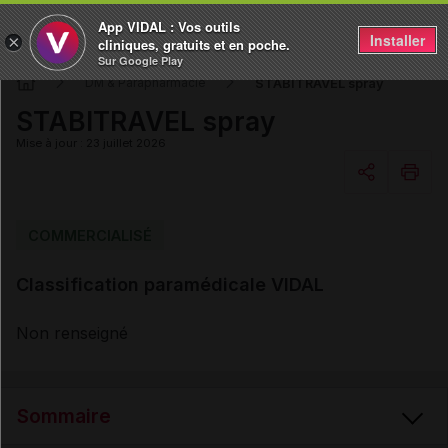
App VIDAL : Vos outils
Installer
×
cliniques, gratuits et en poche.
Sur Google Play
STABITRAVEL spray
DM & Parapharmacie
STABITRAVEL spray
Mise à jour : 23 juillet 2026
Copier l'url
COMMERCIALISÉ
Classification paramédicale VIDAL
Email
Non renseigné
Sommaire