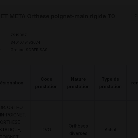
ET META Orthèse poignet-main rigide T0
C
7919367
3401079193674
r
Groupe SOBER SAS
Code
Nature
Type de
ésignation
re
prestation
prestation
prestation
OR. ORTHO.,
IN-POIGNET,
ORTHESE
Orthèses
STATIQUE,
DVO
Achat
diverses
POIGNET-