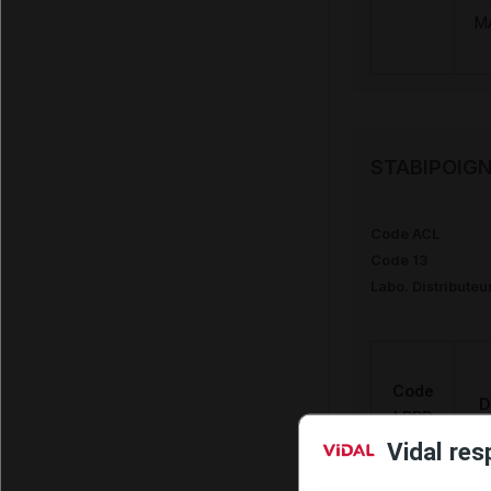
M
STABIPOIGNE
Code ACL
Code 13
Labo. Distributeu
Code
D
LPPR
Vidal res