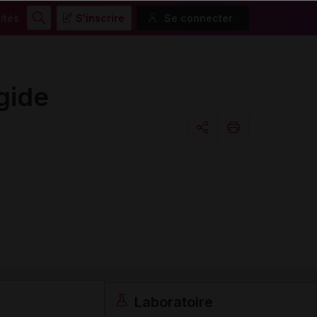
ités
S'inscrire
Se connecter
Rechercher
gide
Copier l'url
Email
Laboratoire