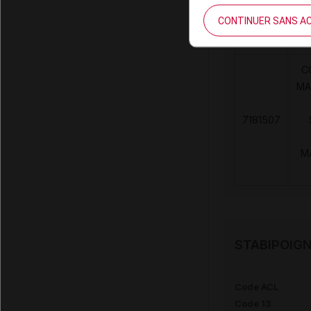
Code
D
CONTINUER SANS A
LPPR
C
MA
7181507
M
STABIPOIGN
Code ACL
Code 13