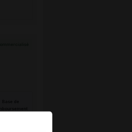
ommercialisé
Base de
mboursement
(Euros)