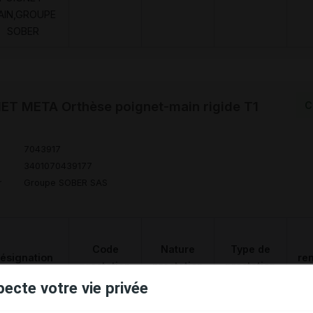
AIN,GROUPE
SOBER
T META Orthèse poignet-main rigide T1
C
7043917
3401070439177
r
Groupe SOBER SAS
Code
Nature
Type de
ésignation
re
prestation
prestation
prestation
pecte votre vie privée