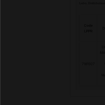
Labo. Distributeu
Code
D
LPPR
C
MA
7181507
M