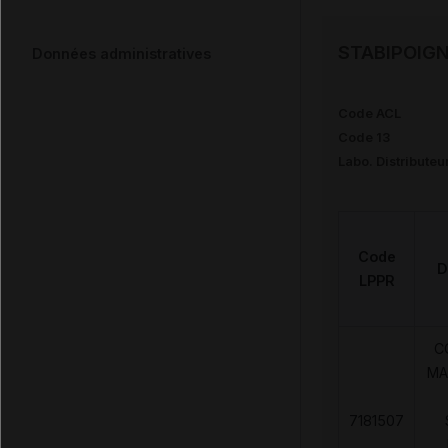
STABIPOIGN
Données administratives
Code ACL
Code 13
Labo. Distributeu
Code
D
LPPR
C
MA
7181507