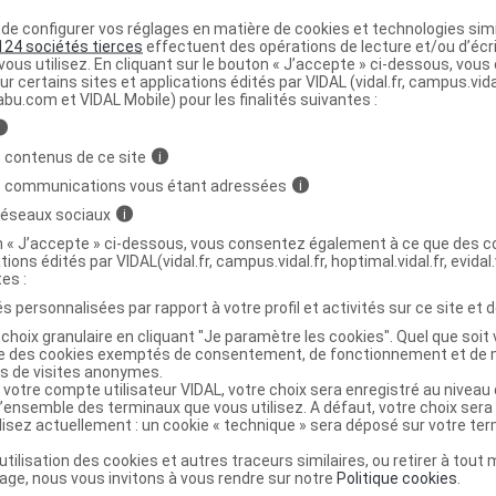
OR. ORTHO.,
IN-POIGNET,
e configurer vos réglages en matière de cookies et technologies simil
124 sociétés tierces
effectuent des opérations de lecture et/ou d’écr
ORTHESE
ous utilisez. En cliquant sur le bouton « J’accepte » ci-dessous, vou
Orthèses
STATIQUE,
DVO
Achat
ur certains sites et applications édités par VIDAL (vidal.fr, campus.vidal.
diverses
abu.com et VIDAL Mobile) pour les finalités suivantes :
POIGNET-
i
AIN,GROUPE
 contenus de ce site
i
SOBER
s communications vous étant adressées
i
 réseaux sociaux
i
on « J’accepte » ci-dessous, vous consentez également à ce que des co
tions édités par VIDAL(vidal.fr, campus.vidal.fr, hoptimal.vidal.fr, evidal.
ET META Orthèse poignet-main rigide T2
C
tes :
s personnalisées par rapport à votre profil et activités sur ce site et d
choix granulaire en cliquant "Je paramètre les cookies". Quel que soit 
7040652
ise des cookies exemptés de consentement, de fonctionnement et de 
es de visites anonymes.
3401070406520
 votre compte utilisateur VIDAL, votre choix sera enregistré au nivea
r
Groupe SOBER SAS
l’ensemble des terminaux que vous utilisez. A défaut, votre choix ser
ilisez actuellement : un cookie « technique » sera déposé sur votre te
’utilisation des cookies et autres traceurs similaires, ou retirer à tou
ge, nous vous invitons à vous rendre sur notre
Politique cookies
.