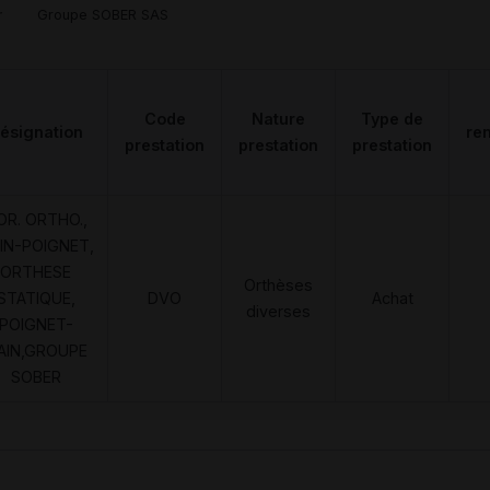
r
Groupe SOBER SAS
Code
Nature
Type de
ésignation
re
prestation
prestation
prestation
OR. ORTHO.,
IN-POIGNET,
ORTHESE
Orthèses
STATIQUE,
DVO
Achat
diverses
POIGNET-
AIN,GROUPE
SOBER