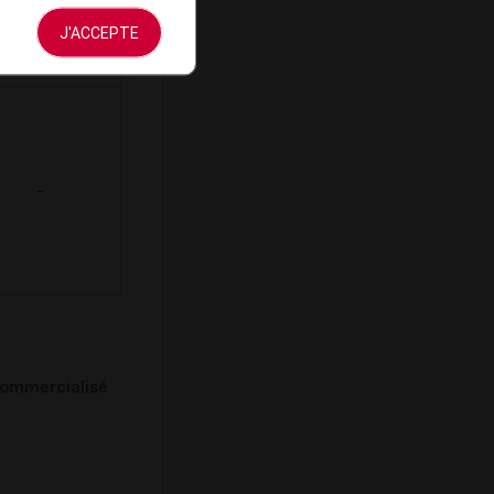
mboursement
J'ACCEPTE
(Euros)
-
ommercialisé