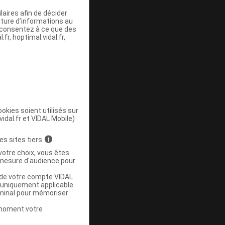
aires afin de décider
iture d’informations au
s consentez à ce que des
-
fr, hoptimal.vidal.fr,
okies soient utilisés sur
vidal.fr et VIDAL Mobile)
ommercialisé
es sites tiers
i
votre choix, vous êtes
mesure d'audience pour
u de votre compte VIDAL
a uniquement applicable
rminal pour mémoriser
t moment votre
Base de