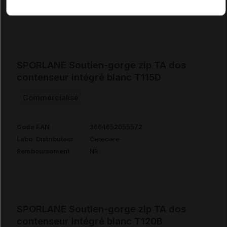
Remboursement
NR
SPORLANE Soutien-gorge zip TA dos
contenseur intégré blanc T115D
Commercialisé
Code EAN
3664652055572
Labo. Distributeur
Cerecare
Remboursement
NR
SPORLANE Soutien-gorge zip TA dos
contenseur intégré blanc T120B