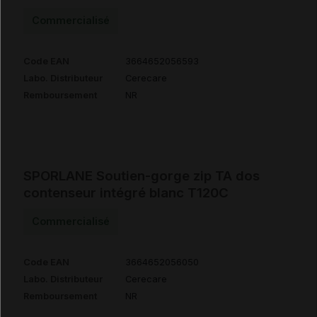
Commercialisé
Code EAN
3664652056593
Labo. Distributeur
Cerecare
Remboursement
NR
SPORLANE Soutien-gorge zip TA dos
contenseur intégré blanc T120C
Commercialisé
Code EAN
3664652056050
Labo. Distributeur
Cerecare
Remboursement
NR