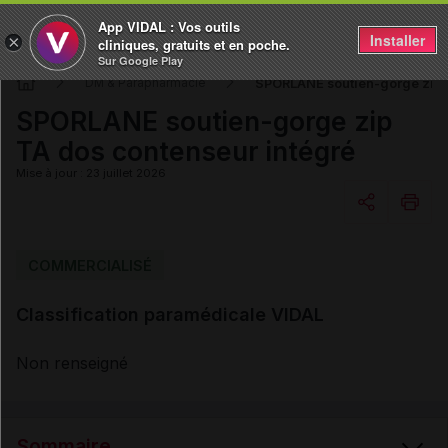
App VIDAL : Vos outils
Installer
×
cliniques, gratuits et en poche.
Sur Google Play
SPORLANE soutien-gorge zip 
DM & Parapharmacie
SPORLANE soutien-gorge zip
TA dos contenseur intégré
Mise à jour : 23 juillet 2026
Copier l'url
COMMERCIALISÉ
Classification paramédicale VIDAL
Email
Non renseigné
Sommaire