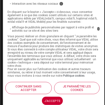
SPORLANE Soutien-gorge zip TA dos
Interaction avec les réseaux sociaux
i
contenseur intégré blanc T115B
En cliquant sur le bouton « J’accepte » ci-dessous, vous consentez
également à ce que des cookies soient utilisés sur certains sites et
Commercialisé
applications édités par VIDAL(vidal.fr, campus.vidal.fr, hoptimal.vidal.fr,
evidal.vidal.fr et VIDAL Mobile) pour les finalités suivantes :
Affichage de publicités personnalisées par rapport à votre profil et
i
Code EAN
3664652056654
activités sur ce site et des sites tiers
Labo. Distributeur
Cerecare
Vous pouvez réaliser un choix granulaire en cliquant "Je paramètre les
cookies". Quel que soit votre choix, vous êtes informé que VIDAL utilise
Remboursement
NR
des cookies exemptés de consentement, de fonctionnement et de
mesure d'audience pour produire des statistiques de visites anonymes.
Si vous êtes connecté à votre compte utilisateur VIDAL, votre choix sera
enregistré au niveau de votre compte VIDAL et sera appliqué depuis
l’ensemble des terminaux que vous utilisez. A défaut, votre choix sera
uniquement applicable au terminal que vous utilisez actuellement : un
cookie « technique » sera déposé sur votre terminal pour mémoriser
votre choix.
SPORLANE Soutien-gorge zip TA dos
Pour en savoir plus sur l’utilisation des cookies et autres traceurs
similaires, ou retirer à tout moment votre consentement à leur usage,
contenseur intégré blanc T115C
nous vous invitons à vous rendre sur notre
Politique cookies
.
Commercialisé
CONTINUER SANS
JE PARAMÈTRE LES
ACCEPTER
COOKIES
Code EAN
3664652056111
J'ACCEPTE
Labo. Distributeur
Cerecare