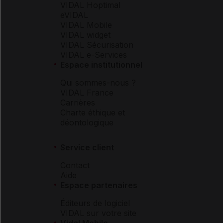
VIDAL Hoptimal
eVIDAL
VIDAL Mobile
VIDAL widget
VIDAL Sécurisation
VIDAL e-Services
Espace institutionnel
Qui sommes-nous ?
VIDAL France
Carrières
Charte éthique et
déontologique
Service client
Contact
Aide
Espace partenaires
Éditeurs de logiciel
VIDAL sur votre site
Vidal Mobile