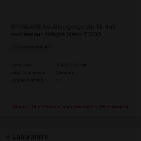
SPORLANE Soutien-gorge zip TA dos
contenseur intégré blanc T120D
Commercialisé
Code EAN
3664652055510
Labo. Distributeur
Cerecare
Remboursement
NR
Charger 15 références supplémentaires (38 restantes)
Laboratoire