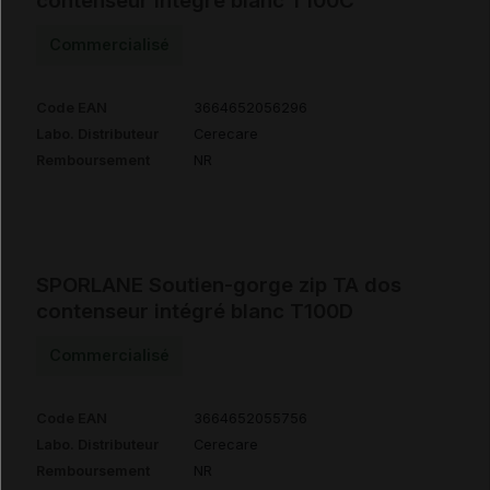
contenseur intégré blanc T100C
Commercialisé
Code EAN
3664652056296
Labo. Distributeur
Cerecare
Remboursement
NR
SPORLANE Soutien-gorge zip TA dos
contenseur intégré blanc T100D
Commercialisé
Code EAN
3664652055756
Labo. Distributeur
Cerecare
Remboursement
NR