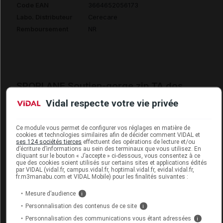
Code EAN
3664652056173
Labo. Distributeur
Cerecare
Remboursement
NR
SPORLANE Soutien-gorge zip TA dos
contenseur intégré blanc T110D
Vidal respecte votre vie privée
Commercialisé
Ce module vous permet de configurer vos réglages en matière de
cookies et technologies similaires afin de décider comment VIDAL et
ses 124 sociétés tierces
effectuent des opérations de lecture et/ou
Code EAN
3664652055633
d’écriture d’informations au sein des terminaux que vous utilisez. En
cliquant sur le bouton « J’accepte » ci-dessous, vous consentez à ce
Labo. Distributeur
Cerecare
que des cookies soient utilisés sur certains sites et applications édités
par VIDAL (vidal.fr, campus.vidal.fr, hoptimal.vidal.fr, evidal.vidal.fr,
Remboursement
NR
fr.m3manabu.com et VIDAL Mobile) pour les finalités suivantes :
Mesure d’audience
i
Personnalisation des contenus de ce site
i
Personnalisation des communications vous étant adressées
i