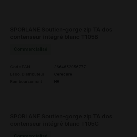
SPORLANE Soutien-gorge zip TA dos
contenseur intégré blanc T105B
Commercialisé
Code EAN
3664652056777
Labo. Distributeur
Cerecare
Remboursement
NR
SPORLANE Soutien-gorge zip TA dos
contenseur intégré blanc T105C
Commercialisé