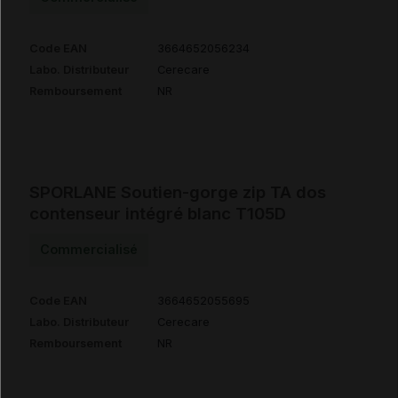
Code EAN
3664652056234
Labo. Distributeur
Cerecare
Remboursement
NR
SPORLANE Soutien-gorge zip TA dos
contenseur intégré blanc T105D
Commercialisé
Code EAN
3664652055695
Labo. Distributeur
Cerecare
Remboursement
NR