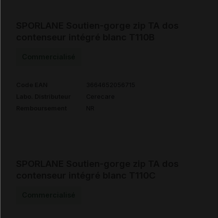
SPORLANE Soutien-gorge zip TA dos
contenseur intégré blanc T110B
Commercialisé
Code EAN
3664652056715
Labo. Distributeur
Cerecare
Remboursement
NR
SPORLANE Soutien-gorge zip TA dos
contenseur intégré blanc T110C
Commercialisé