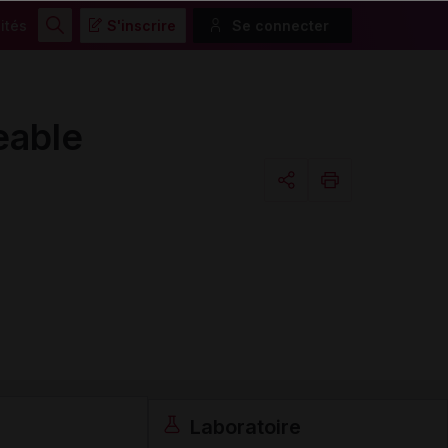
ités
S'inscrire
Se connecter
Rechercher
eable
Copier l'url
Email
Laboratoire