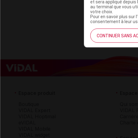
et sera appliqué depuis 
au terminal que vous ut
votre choix.
Pour en savoir plus sur l
B/
consentement à leur usa
CONTINUER SANS A
Espace produit
Espace 
Boutique
Qui so
VIDAL Expert
VIDAL 
VIDAL Hoptimal
Carrièr
eVIDAL
Charte 
VIDAL Mobile
VIDAL widget