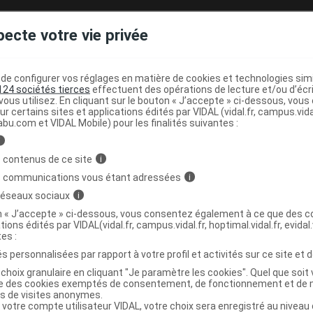
pecte votre vie privée
 COMPACT Poche à urine vidangeable 750ml
C
e configurer vos réglages en matière de cookies et technologies simil
124 sociétés tierces
effectuent des opérations de lecture et/ou d’écr
9642065
ous utilisez. En cliquant sur le bouton « J’accepte » ci-dessous, vou
ur certains sites et applications édités par VIDAL (vidal.fr, campus.vidal.
5708932425216
abu.com et VIDAL Mobile) pour les finalités suivantes :
r
Coloplast
i
 contenus de ce site
i
s communications vous étant adressées
i
 réseaux sociaux
i
Code
Nature
Type de
Désignation
r
prestation
prestation
prestation
on « J’accepte » ci-dessous, vous consentez également à ce que des co
tions édités par VIDAL(vidal.fr, campus.vidal.fr, hoptimal.vidal.fr, evidal.
tes :
s personnalisées par rapport à votre profil et activités sur ce site et d
LLECTEUR DE
choix granulaire en cliquant "Je paramètre les cookies". Quel que soit 
JAMBE,
matériels et
ise des cookies exemptés de consentement, de fonctionnement et de 
VIDANG+,
appareils
es de visites anonymes.
 votre compte utilisateur VIDAL, votre choix sera enregistré au nivea
STERILE-,
MAD
de
Achat