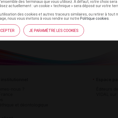
l’ensemble des terminaux que vous utilisez. A défaut, votre choix ser
ATTACHE-,
traitements
ilisez actuellement : un cookie « technique » sera déposé sur votre te
RACCORD+
divers
’utilisation des cookies et autres traceurs similaires, ou retirer à tou
30,COLOPLAST
ge, nous vous invitons à vous rendre sur notre
Politique cookies
.
CCEPTER
JE PARAMÈTRE LES COOKIES
institutionnel
Espace pa
mmes-nous ?
Éditeurs de
France
VIDAL sur 
es
éthique et déontologique