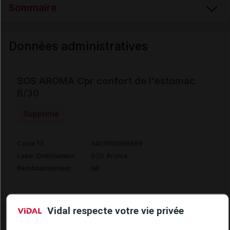
Sommaire
Données administratives
Données administratives
SOS AROMA Cpr confort de l'estomac
B/30
Supprimé
Code 13
3401560068689
Labo. Distributeur
SOS Aroma
Remboursement
NR
Vidal respecte votre vie privée