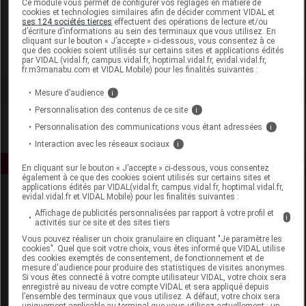
Ce module vous permet de configurer vos réglages en matière de
cookies et technologies similaires afin de décider comment VIDAL et
ses 124 sociétés tierces
effectuent des opérations de lecture et/ou
Soriavie
d’écriture d’informations au sein des terminaux que vous utilisez. En
cliquant sur le bouton « J’accepte » ci-dessous, vous consentez à ce
que des cookies soient utilisés sur certains sites et applications édités
Voir la fiche laboratoire
par VIDAL (vidal.fr, campus.vidal.fr, hoptimal.vidal.fr, evidal.vidal.fr,
fr.m3manabu.com et VIDAL Mobile) pour les finalités suivantes :
Mesure d’audience
i
Personnalisation des contenus de ce site
i
Personnalisation des communications vous étant adressées
i
Interaction avec les réseaux sociaux
i
En cliquant sur le bouton « J’accepte » ci-dessous, vous consentez
également à ce que des cookies soient utilisés sur certains sites et
applications édités par VIDAL(vidal.fr, campus.vidal.fr, hoptimal.vidal.fr,
evidal.vidal.fr et VIDAL Mobile) pour les finalités suivantes :
Affichage de publicités personnalisées par rapport à votre profil et
i
activités sur ce site et des sites tiers
Vous pouvez réaliser un choix granulaire en cliquant "Je paramètre les
cookies". Quel que soit votre choix, vous êtes informé que VIDAL utilise
des cookies exemptés de consentement, de fonctionnement et de
Espace produit
mesure d'audience pour produire des statistiques de visites anonymes.
Si vous êtes connecté à votre compte utilisateur VIDAL, votre choix sera
enregistré au niveau de votre compte VIDAL et sera appliqué depuis
Boutique
l’ensemble des terminaux que vous utilisez. A défaut, votre choix sera
VIDAL Expert
uniquement applicable au terminal que vous utilisez actuellement : un