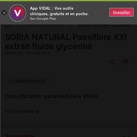
App VIDAL : Vos outils
Installer
×
cliniques, gratuits et en poche.
Sur Google Play
SORIA NATURAL Passiflore XXI 
DM & Parapharmacie
SORIA NATURAL Passiflore XXI
extrait fluide glycériné
Mise à jour : 23 juillet 2026
Copier l'url
COMMERCIALISÉ
Classification paramédicale VIDAL
Email
Non renseigné
Sommaire