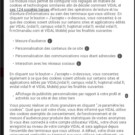
Ce module vous permet de configurer vos réglages en matière de
cookies et technologies similaires afin de décider comment VIDAL et
ses 124 sociétés tierces
effectuent des opérations de lecture et/ou
Philips Personal Health
d’écriture d’informations au sein des terminaux que vous utilisez. En
cliquant sur le bouton « J’accepte » ci-dessous, vous consentez à ce
que des cookies soient utilisés sur certains sites et applications édités
Voir la fiche laboratoire
par VIDAL (vidal.fr, campus.vidal.fr, hoptimal.vidal.fr, evidal.vidal.fr,
fr.m3manabu.com et VIDAL Mobile) pour les finalités suivantes :
Mesure d’audience
i
Personnalisation des contenus de ce site
i
Personnalisation des communications vous étant adressées
i
Interaction avec les réseaux sociaux
i
En cliquant sur le bouton « J’accepte » ci-dessous, vous consentez
également à ce que des cookies soient utilisés sur certains sites et
applications édités par VIDAL(vidal.fr, campus.vidal.fr, hoptimal.vidal.fr,
evidal.vidal.fr et VIDAL Mobile) pour les finalités suivantes :
Affichage de publicités personnalisées par rapport à votre profil et
i
activités sur ce site et des sites tiers
Vous pouvez réaliser un choix granulaire en cliquant "Je paramètre les
cookies". Quel que soit votre choix, vous êtes informé que VIDAL utilise
des cookies exemptés de consentement, de fonctionnement et de
Espace produit
mesure d'audience pour produire des statistiques de visites anonymes.
Si vous êtes connecté à votre compte utilisateur VIDAL, votre choix sera
enregistré au niveau de votre compte VIDAL et sera appliqué depuis
Boutique
l’ensemble des terminaux que vous utilisez. A défaut, votre choix sera
VIDAL Expert
uniquement applicable au terminal que vous utilisez actuellement : un