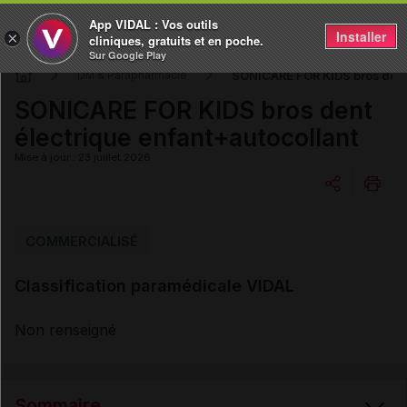
App VIDAL : Vos outils
Installer
×
cliniques, gratuits et en poche.
Sur Google Play
SONICARE FOR KIDS bros dent 
DM & Parapharmacie
SONICARE FOR KIDS bros dent
électrique enfant+autocollant
Mise à jour : 23 juillet 2026
Copier l'url
COMMERCIALISÉ
Classification paramédicale VIDAL
Email
Non renseigné
Sommaire