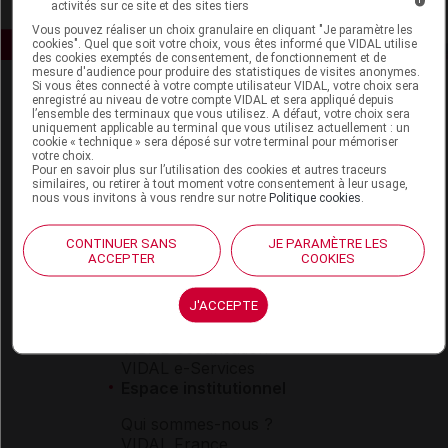
activités sur ce site et des sites tiers
Vous pouvez réaliser un choix granulaire en cliquant "Je paramètre les
cookies". Quel que soit votre choix, vous êtes informé que VIDAL utilise
des cookies exemptés de consentement, de fonctionnement et de
mesure d'audience pour produire des statistiques de visites anonymes.
Si vous êtes connecté à votre compte utilisateur VIDAL, votre choix sera
enregistré au niveau de votre compte VIDAL et sera appliqué depuis
l’ensemble des terminaux que vous utilisez. A défaut, votre choix sera
uniquement applicable au terminal que vous utilisez actuellement : un
cookie « technique » sera déposé sur votre terminal pour mémoriser
votre choix.
Pour en savoir plus sur l’utilisation des cookies et autres traceurs
similaires, ou retirer à tout moment votre consentement à leur usage,
Espace produit
nous vous invitons à vous rendre sur notre
Politique cookies
.
Boutique
CONTINUER SANS
JE PARAMÈTRE LES
VIDAL Expert
ACCEPTER
COOKIES
VIDAL Hoptimal
eVIDAL
J'ACCEPTE
VIDAL Mobile
VIDAL widget
VIDAL Sécurisation
VIDAL e-Services
Espace institutionnel
Qui sommes-nous ?
VIDAL France