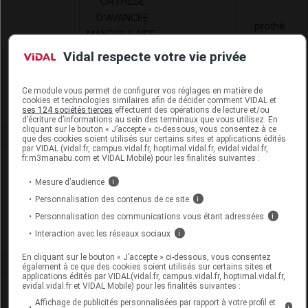
ORTHESE
D'AVANCEE
prothèses
MANDIBULAIRE,
2407378
PEX
externes no
SOMNOMED,
Vidal respecte votre vie privée
orthopédique
SOMNODENT
FLEX
Ce module vous permet de configurer vos réglages en matière de
cookies et technologies similaires afin de décider comment VIDAL et
ses 124 sociétés tierces
effectuent des opérations de lecture et/ou
d’écriture d’informations au sein des terminaux que vous utilisez. En
cliquant sur le bouton « J’accepte » ci-dessous, vous consentez à ce
que des cookies soient utilisés sur certains sites et applications édités
par VIDAL (vidal.fr, campus.vidal.fr, hoptimal.vidal.fr, evidal.vidal.fr,
fr.m3manabu.com et VIDAL Mobile) pour les finalités suivantes :
Laboratoire
Mesure d’audience
i
Personnalisation des contenus de ce site
i
SomnoMed
Personnalisation des communications vous étant adressées
i
Voir la fiche laboratoire
Interaction avec les réseaux sociaux
i
En cliquant sur le bouton « J’accepte » ci-dessous, vous consentez
également à ce que des cookies soient utilisés sur certains sites et
applications édités par VIDAL(vidal.fr, campus.vidal.fr, hoptimal.vidal.fr,
evidal.vidal.fr et VIDAL Mobile) pour les finalités suivantes :
Affichage de publicités personnalisées par rapport à votre profil et
i