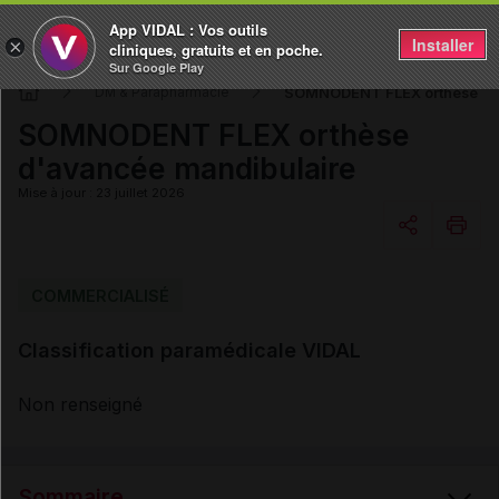
App VIDAL : Vos outils
Installer
×
cliniques, gratuits et en poche.
Sur Google Play
SOMNODENT FLEX orthèse d'
DM & Parapharmacie
SOMNODENT FLEX orthèse
d'avancée mandibulaire
Mise à jour : 23 juillet 2026
Copier l'url
COMMERCIALISÉ
Classification paramédicale VIDAL
Email
Non renseigné
Sommaire