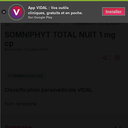
App VIDAL : Vos outils
Installer
×
cliniques, gratuits et en poche.
Sur Google Play
SOMNIPHYT TOTAL NUIT 1 m
DM & Parapharmacie
SOMNIPHYT TOTAL NUIT 1 mg
cp
Mise à jour : 23 juillet 2026
Copier l'url
COMMERCIALISÉ
Classification paramédicale VIDAL
Email
Non renseigné
Sommaire