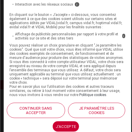
Interaction avec les réseaux sociaux
i
Laboratoire
En cliquant sur le bouton « J’accepte » ci-dessous, vous consentez
également à ce que des cookies soient utilisés sur certains sites et
applications édités par VIDAL(vidal.fr, campus.vidal.fr, hoptimal.vidal.fr,
Santé Verte
evidal.vidal.fr et VIDAL Mobile) pour les finalités suivantes :
Affichage de publicités personnalisées par rapport à votre profil et
i
activités sur ce site et des sites tiers
Voir la fiche laboratoire
Vous pouvez réaliser un choix granulaire en cliquant "Je paramètre les
cookies". Quel que soit votre choix, vous êtes informé que VIDAL utilise
des cookies exemptés de consentement, de fonctionnement et de
mesure d'audience pour produire des statistiques de visites anonymes.
Si vous êtes connecté à votre compte utilisateur VIDAL, votre choix sera
enregistré au niveau de votre compte VIDAL et sera appliqué depuis
l’ensemble des terminaux que vous utilisez. A défaut, votre choix sera
uniquement applicable au terminal que vous utilisez actuellement : un
cookie « technique » sera déposé sur votre terminal pour mémoriser
votre choix.
Pour en savoir plus sur l’utilisation des cookies et autres traceurs
similaires, ou retirer à tout moment votre consentement à leur usage,
nous vous invitons à vous rendre sur notre
Politique cookies
.
CONTINUER SANS
JE PARAMÈTRE LES
ACCEPTER
COOKIES
J'ACCEPTE
Espace produit