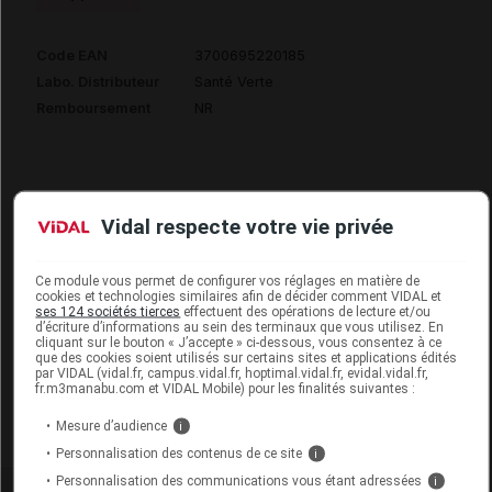
Code EAN
3700695220185
Labo. Distributeur
Santé Verte
Remboursement
NR
Vidal respecte votre vie privée
SOMNIPHYT TOTAL NUIT 1 mg Cpr B/30
Commercialisé
Ce module vous permet de configurer vos réglages en matière de
cookies et technologies similaires afin de décider comment VIDAL et
ses 124 sociétés tierces
effectuent des opérations de lecture et/ou
d’écriture d’informations au sein des terminaux que vous utilisez. En
Code EAN
3700695220178
cliquant sur le bouton « J’accepte » ci-dessous, vous consentez à ce
que des cookies soient utilisés sur certains sites et applications édités
Labo. Distributeur
Santé Verte
par VIDAL (vidal.fr, campus.vidal.fr, hoptimal.vidal.fr, evidal.vidal.fr,
fr.m3manabu.com et VIDAL Mobile) pour les finalités suivantes :
Remboursement
NR
Mesure d’audience
i
Personnalisation des contenus de ce site
i
Personnalisation des communications vous étant adressées
i