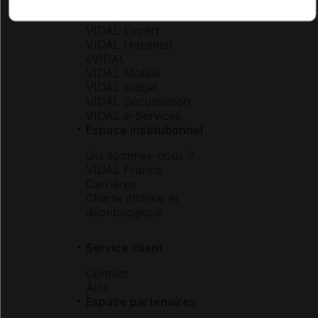
Boutique
VIDAL Expert
VIDAL Hoptimal
eVIDAL
VIDAL Mobile
VIDAL widget
VIDAL Sécurisation
VIDAL e-Services
Espace institutionnel
Qui sommes-nous ?
VIDAL France
Carrières
Charte éthique et
déontologique
Service client
Contact
Aide
Espace partenaires