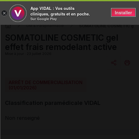
App VIDAL : Vos outils
Installer
×
cliniques, gratuits et en poche.
Sur Google Play
SOMATOLINE COSMETIC gel eff
DM & Parapharmacie
SOMATOLINE COSMETIC gel
effet frais remodelant active
Mise à jour : 23 juillet 2026
Copier l'url
ARRÊT DE COMMERCIALISATION
(01/01/2026)
Email
Classification paramédicale VIDAL
Non renseigné