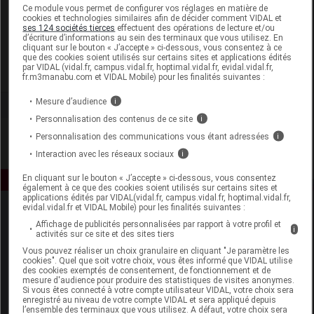
Laboratoire
Ce module vous permet de configurer vos réglages en matière de
cookies et technologies similaires afin de décider comment VIDAL et
ses 124 sociétés tierces
effectuent des opérations de lecture et/ou
d’écriture d’informations au sein des terminaux que vous utilisez. En
Rogé Cavaillès
cliquant sur le bouton « J’accepte » ci-dessous, vous consentez à ce
que des cookies soient utilisés sur certains sites et applications édités
par VIDAL (vidal.fr, campus.vidal.fr, hoptimal.vidal.fr, evidal.vidal.fr,
Voir la fiche laboratoire
fr.m3manabu.com et VIDAL Mobile) pour les finalités suivantes :
Mesure d’audience
i
Personnalisation des contenus de ce site
i
Personnalisation des communications vous étant adressées
i
Interaction avec les réseaux sociaux
i
En cliquant sur le bouton « J’accepte » ci-dessous, vous consentez
également à ce que des cookies soient utilisés sur certains sites et
applications édités par VIDAL(vidal.fr, campus.vidal.fr, hoptimal.vidal.fr,
evidal.vidal.fr et VIDAL Mobile) pour les finalités suivantes :
Affichage de publicités personnalisées par rapport à votre profil et
i
activités sur ce site et des sites tiers
Vous pouvez réaliser un choix granulaire en cliquant "Je paramètre les
cookies". Quel que soit votre choix, vous êtes informé que VIDAL utilise
des cookies exemptés de consentement, de fonctionnement et de
mesure d'audience pour produire des statistiques de visites anonymes.
Espace produit
Si vous êtes connecté à votre compte utilisateur VIDAL, votre choix sera
enregistré au niveau de votre compte VIDAL et sera appliqué depuis
Boutique
l’ensemble des terminaux que vous utilisez. A défaut, votre choix sera