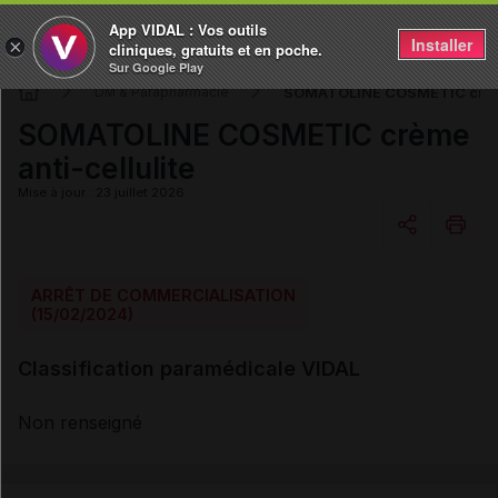
App VIDAL : Vos outils
Installer
×
cliniques, gratuits et en poche.
Sur Google Play
SOMATOLINE COSMETIC crème 
DM & Parapharmacie
SOMATOLINE COSMETIC crème
anti-cellulite
Mise à jour : 23 juillet 2026
Copier l'url
ARRÊT DE COMMERCIALISATION
(15/02/2024)
Email
Classification paramédicale VIDAL
Non renseigné