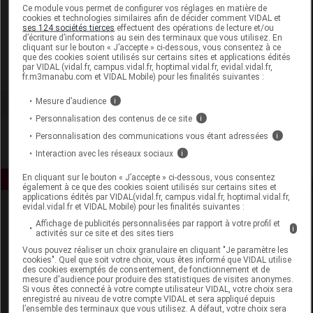
Laboratoire
Ce module vous permet de configurer vos réglages en matière de
cookies et technologies similaires afin de décider comment VIDAL et
ses 124 sociétés tierces
effectuent des opérations de lecture et/ou
d’écriture d’informations au sein des terminaux que vous utilisez. En
Rogé Cavaillès
cliquant sur le bouton « J’accepte » ci-dessous, vous consentez à ce
que des cookies soient utilisés sur certains sites et applications édités
par VIDAL (vidal.fr, campus.vidal.fr, hoptimal.vidal.fr, evidal.vidal.fr,
Voir la fiche laboratoire
fr.m3manabu.com et VIDAL Mobile) pour les finalités suivantes :
Mesure d’audience
i
Personnalisation des contenus de ce site
i
Personnalisation des communications vous étant adressées
i
Interaction avec les réseaux sociaux
i
En cliquant sur le bouton « J’accepte » ci-dessous, vous consentez
également à ce que des cookies soient utilisés sur certains sites et
applications édités par VIDAL(vidal.fr, campus.vidal.fr, hoptimal.vidal.fr,
evidal.vidal.fr et VIDAL Mobile) pour les finalités suivantes :
Affichage de publicités personnalisées par rapport à votre profil et
i
activités sur ce site et des sites tiers
Vous pouvez réaliser un choix granulaire en cliquant "Je paramètre les
cookies". Quel que soit votre choix, vous êtes informé que VIDAL utilise
des cookies exemptés de consentement, de fonctionnement et de
mesure d'audience pour produire des statistiques de visites anonymes.
Espace produit
Si vous êtes connecté à votre compte utilisateur VIDAL, votre choix sera
enregistré au niveau de votre compte VIDAL et sera appliqué depuis
Boutique
l’ensemble des terminaux que vous utilisez. A défaut, votre choix sera