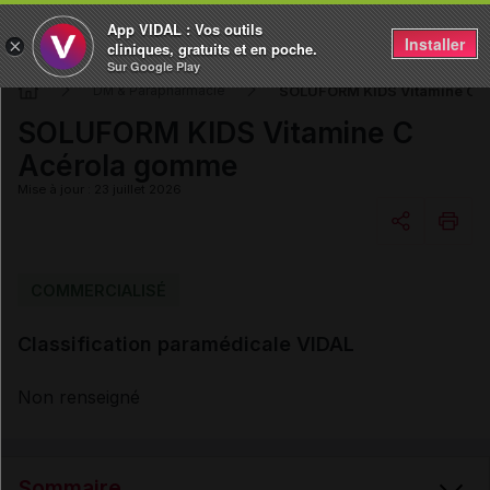
App VIDAL : Vos outils
Installer
×
cliniques, gratuits et en poche.
Sur Google Play
SOLUFORM KIDS Vitamine C 
DM & Parapharmacie
SOLUFORM KIDS Vitamine C
Acérola gomme
Mise à jour : 23 juillet 2026
Copier l'url
COMMERCIALISÉ
Classification paramédicale VIDAL
Email
Non renseigné
Sommaire