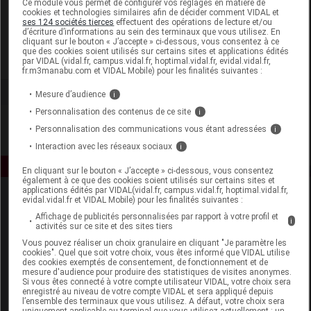
Ce module vous permet de configurer vos réglages en matière de
cookies et technologies similaires afin de décider comment VIDAL et
ses 124 sociétés tierces
effectuent des opérations de lecture et/ou
Ageti France
d’écriture d’informations au sein des terminaux que vous utilisez. En
cliquant sur le bouton « J’accepte » ci-dessous, vous consentez à ce
que des cookies soient utilisés sur certains sites et applications édités
Voir la fiche laboratoire
par VIDAL (vidal.fr, campus.vidal.fr, hoptimal.vidal.fr, evidal.vidal.fr,
fr.m3manabu.com et VIDAL Mobile) pour les finalités suivantes :
Mesure d’audience
i
Personnalisation des contenus de ce site
i
Personnalisation des communications vous étant adressées
i
Interaction avec les réseaux sociaux
i
En cliquant sur le bouton « J’accepte » ci-dessous, vous consentez
également à ce que des cookies soient utilisés sur certains sites et
applications édités par VIDAL(vidal.fr, campus.vidal.fr, hoptimal.vidal.fr,
evidal.vidal.fr et VIDAL Mobile) pour les finalités suivantes :
Affichage de publicités personnalisées par rapport à votre profil et
i
activités sur ce site et des sites tiers
Vous pouvez réaliser un choix granulaire en cliquant "Je paramètre les
cookies". Quel que soit votre choix, vous êtes informé que VIDAL utilise
des cookies exemptés de consentement, de fonctionnement et de
Espace produit
mesure d'audience pour produire des statistiques de visites anonymes.
Si vous êtes connecté à votre compte utilisateur VIDAL, votre choix sera
enregistré au niveau de votre compte VIDAL et sera appliqué depuis
Boutique
l’ensemble des terminaux que vous utilisez. A défaut, votre choix sera
VIDAL Expert
uniquement applicable au terminal que vous utilisez actuellement : un