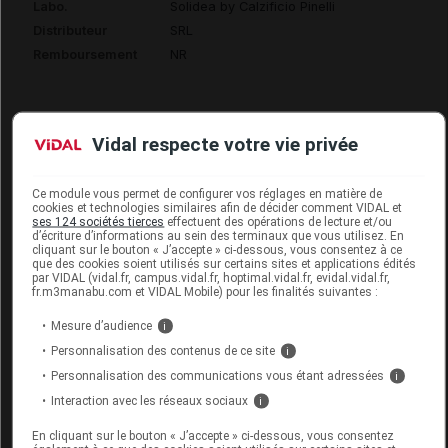
Labo.
Solidea by Calzificio Pinelli
Distributeur
SRL
Remboursement
NR
Vidal respecte votre vie privée
SOLIDEA MIRIAM 70 LACE Collant
opaque nero T4L
Ce module vous permet de configurer vos réglages en matière de
cookies et technologies similaires afin de décider comment VIDAL et
ses 124 sociétés tierces
effectuent des opérations de lecture et/ou
Commercialisé
d’écriture d’informations au sein des terminaux que vous utilisez. En
cliquant sur le bouton « J’accepte » ci-dessous, vous consentez à ce
que des cookies soient utilisés sur certains sites et applications édités
par VIDAL (vidal.fr, campus.vidal.fr, hoptimal.vidal.fr, evidal.vidal.fr,
Code EAN
8300496051862
fr.m3manabu.com et VIDAL Mobile) pour les finalités suivantes :
Labo.
Solidea by Calzificio Pinelli
Mesure d’audience
i
Distributeur
SRL
Personnalisation des contenus de ce site
i
Remboursement
NR
Personnalisation des communications vous étant adressées
i
Interaction avec les réseaux sociaux
i
En cliquant sur le bouton « J’accepte » ci-dessous, vous consentez