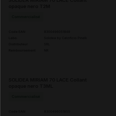
SOLIDEA MIRIAM 70 LACE Collant
opaque nero T2M
Commercialisé
Code EAN
8300496051848
Labo.
Solidea by Calzificio Pinelli
Distributeur
SRL
Remboursement
NR
SOLIDEA MIRIAM 70 LACE Collant
opaque nero T3ML
Commercialisé
Code EAN
8300496051855