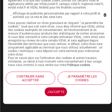
également à ce que des cookies soient utilisés sur certains sites et
applications édités par VIDAL(vidal.fr, campus.vidal.fr, hoptimal.vidal.fr,
SOLIDEA MIRIAM 70 LACE Collant
evidal.vidal.fr et VIDAL Mobile) pour les finalités suivantes :
opaque nero T4XL
Affichage de publicités personnalisées par rapport à votre profil et
i
activités sur ce site et des sites tiers
Vous pouvez réaliser un choix granulaire en cliquant "Je paramètre les
Commercialisé
cookies". Quel que soit votre choix, vous êtes informé que VIDAL utilise
des cookies exemptés de consentement, de fonctionnement et de
mesure d'audience pour produire des statistiques de visites anonymes.
Si vous êtes connecté à votre compte utilisateur VIDAL, votre choix sera
Code EAN
8300496051879
enregistré au niveau de votre compte VIDAL et sera appliqué depuis
Labo.
Solidea by Calzificio Pinelli
l’ensemble des terminaux que vous utilisez. A défaut, votre choix sera
uniquement applicable au terminal que vous utilisez actuellement : un
Distributeur
SRL
cookie « technique » sera déposé sur votre terminal pour mémoriser
votre choix.
Remboursement
NR
Pour en savoir plus sur l’utilisation des cookies et autres traceurs
similaires, ou retirer à tout moment votre consentement à leur usage,
nous vous invitons à vous rendre sur notre
Politique cookies
.
CONTINUER SANS
JE PARAMÈTRE LES
ACCEPTER
COOKIES
Laboratoire
J'ACCEPTE
Solidea by Calzificio Pinelli SRL