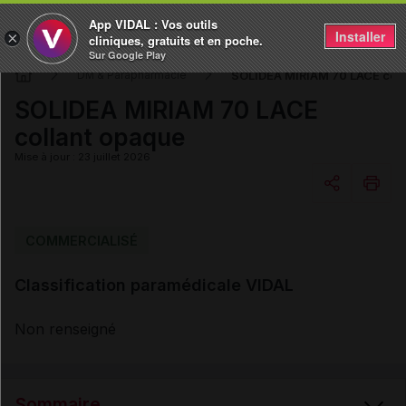
App VIDAL : Vos outils
Installer
×
cliniques, gratuits et en poche.
Sur Google Play
SOLIDEA MIRIAM 70 LACE coll
DM & Parapharmacie
SOLIDEA MIRIAM 70 LACE
collant opaque
Mise à jour : 23 juillet 2026
Copier l'url
COMMERCIALISÉ
Classification paramédicale VIDAL
Email
Non renseigné
Sommaire