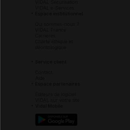
VIDAL Sécurisation
VIDAL e-Services
Espace institutionnel
Qui sommes-nous ?
VIDAL France
Carrières
Charte éthique et
déontologique
Service client
Contact
Aide
Espace partenaires
Éditeurs de logiciel
VIDAL sur votre site
Vidal Mobile