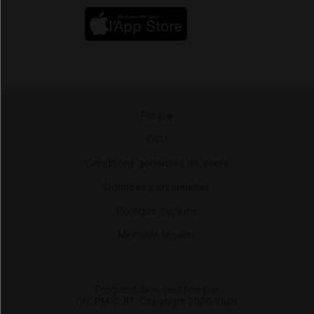
Presse
-
CGU
-
Conditions générales de vente
-
Données personnelles
-
Politique cookies
-
Mentions légales
Fréquentation certifiée par
l'ACPM/OJD
|
Copyright 2026 Vidal