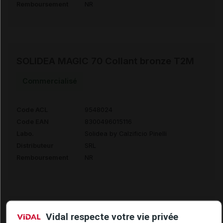
Remboursement
NR
SOLIDEA MAGIC 70 Collant bronze T2M
Commercialisé
Code ACL
9548024
Code EAN
8300496015116
Labo.
Solidea by Calzificio Pinelli
Distributeur
SRL
Remboursement
NR
SOLIDEA MAGIC 70 Collant bronze T3ML
Vidal respecte votre vie privée