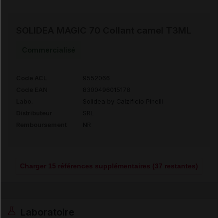
SOLIDEA MAGIC 70 Collant camel T3ML
Commercialisé
Code ACL
9552066
Code EAN
8300496015178
Labo.
Solidea by Calzificio Pinelli
Distributeur
SRL
Remboursement
NR
Charger 15 références supplémentaires (37 restantes)
Laboratoire