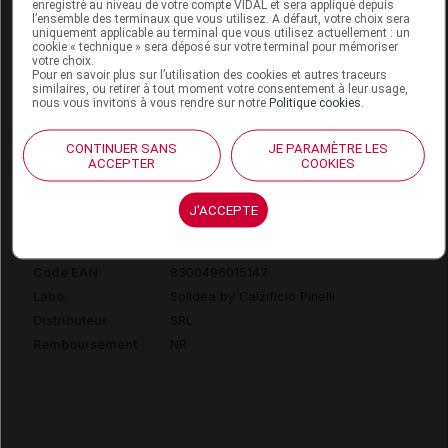
enregistré au niveau de votre compte VIDAL et sera appliqué depuis
Distributeur
SRL
l’ensemble des terminaux que vous utilisez. A défaut, votre choix sera
uniquement applicable au terminal que vous utilisez actuellement : un
Remboursement
NR
cookie « technique » sera déposé sur votre terminal pour mémoriser
votre choix.
Pour en savoir plus sur l’utilisation des cookies et autres traceurs
similaires, ou retirer à tout moment votre consentement à leur usage,
nous vous invitons à vous rendre sur notre
Politique cookies
.
SOLIDEA MAGIC 70 Collant bronze T4XL
CONTINUER SANS
JE PARAMÈTRE LES
ACCEPTER
COOKIES
Commercialisé
J'ACCEPTE
Code ACL
9548053
Code EAN
8300496015147
Labo.
Solidea by Calzificio Pinelli
Distributeur
SRL
Remboursement
NR