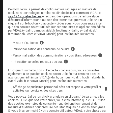
Commercialisé
Ce module vous permet de configurer vos réglages en matière de
cookies et technologies similaires afin de décider comment VIDAL et
ses 124 sociétés tierces
effectuent des opérations de lecture et/ou
d’écriture d’informations au sein des terminaux que vous utilisez. En
Code ACL
9548030
cliquant sur le bouton « J’accepte » ci-dessous, vous consentez à ce
Code EAN
8300496015123
que des cookies soient utilisés sur certains sites et applications édités
par VIDAL (vidal.fr, campus.vidal.fr, hoptimal.vidal.fr, evidal.vidal.fr,
Labo.
Solidea by Calzificio Pinelli
fr.m3manabu.com et VIDAL Mobile) pour les finalités suivantes :
Distributeur
SRL
Mesure d’audience
i
Remboursement
NR
Personnalisation des contenus de ce site
i
Personnalisation des communications vous étant adressées
i
Interaction avec les réseaux sociaux
i
En cliquant sur le bouton « J’accepte » ci-dessous, vous consentez
SOLIDEA MAGIC 70 Collant bronze T4L
également à ce que des cookies soient utilisés sur certains sites et
applications édités par VIDAL(vidal.fr, campus.vidal.fr, hoptimal.vidal.fr,
evidal.vidal.fr et VIDAL Mobile) pour les finalités suivantes :
Commercialisé
Affichage de publicités personnalisées par rapport à votre profil et
i
activités sur ce site et des sites tiers
Vous pouvez réaliser un choix granulaire en cliquant "Je paramètre les
Code ACL
9548047
cookies". Quel que soit votre choix, vous êtes informé que VIDAL utilise
des cookies exemptés de consentement, de fonctionnement et de
Code EAN
8300496015130
mesure d'audience pour produire des statistiques de visites anonymes.
Labo.
Solidea by Calzificio Pinelli
Si vous êtes connecté à votre compte utilisateur VIDAL, votre choix sera