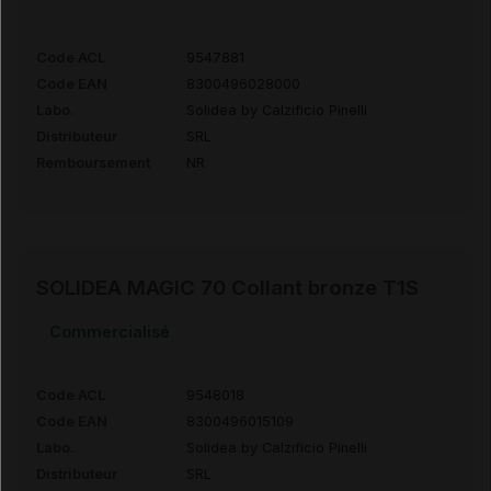
Code ACL
9547881
Code EAN
8300496028000
Labo.
Solidea by Calzificio Pinelli
Distributeur
SRL
Remboursement
NR
SOLIDEA MAGIC 70 Collant bronze T1S
Commercialisé
Code ACL
9548018
Code EAN
8300496015109
Labo.
Solidea by Calzificio Pinelli
Distributeur
SRL