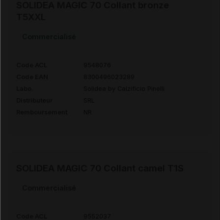
SOLIDEA MAGIC 70 Collant bronze
T5XXL
Commercialisé
Code ACL
9548076
Code EAN
8300496023289
Labo.
Solidea by Calzificio Pinelli
Distributeur
SRL
Remboursement
NR
SOLIDEA MAGIC 70 Collant camel T1S
Commercialisé
Code ACL
9552037