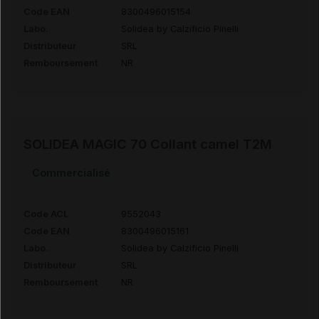
Code EAN
8300496015154
Labo.
Solidea by Calzificio Pinelli
Distributeur
SRL
Remboursement
NR
SOLIDEA MAGIC 70 Collant camel T2M
Commercialisé
Code ACL
9552043
Code EAN
8300496015161
Labo.
Solidea by Calzificio Pinelli
Distributeur
SRL
Remboursement
NR