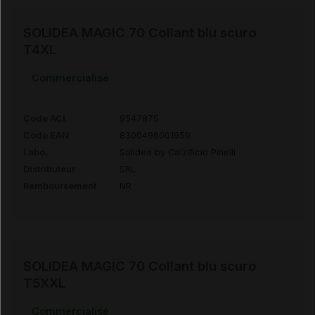
SOLIDEA MAGIC 70 Collant blu scuro
T4XL
Commercialisé
Code ACL
9547875
Code EAN
8300496001959
Labo.
Solidea by Calzificio Pinelli
Distributeur
SRL
Remboursement
NR
SOLIDEA MAGIC 70 Collant blu scuro
T5XXL
Commercialisé