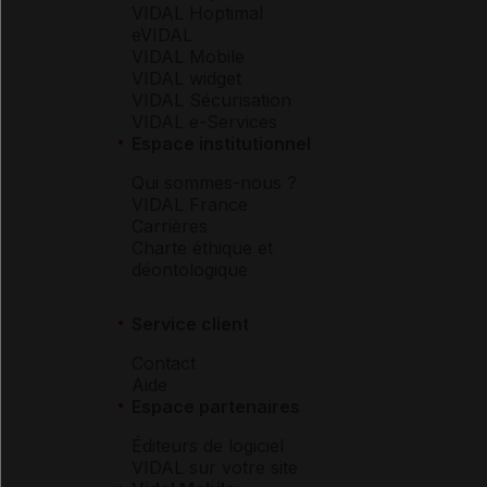
VIDAL Hoptimal
eVIDAL
VIDAL Mobile
VIDAL widget
VIDAL Sécurisation
VIDAL e-Services
Espace institutionnel
Qui sommes-nous ?
VIDAL France
Carrières
Charte éthique et
déontologique
Service client
Contact
Aide
Espace partenaires
Éditeurs de logiciel
VIDAL sur votre site