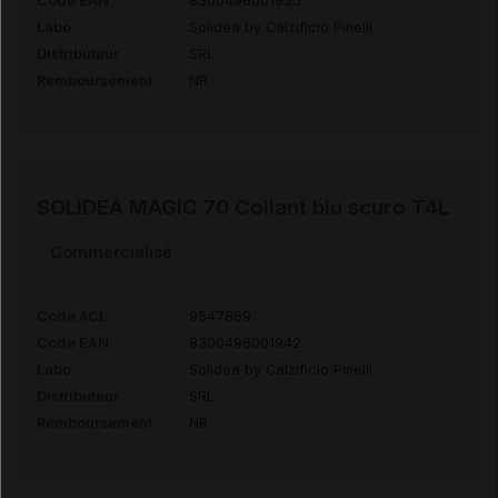
Code EAN
8300496001935
Labo.
Solidea by Calzificio Pinelli
Distributeur
SRL
Remboursement
NR
SOLIDEA MAGIC 70 Collant blu scuro T4L
Commercialisé
Code ACL
9547869
Code EAN
8300496001942
Labo.
Solidea by Calzificio Pinelli
Distributeur
SRL
Remboursement
NR