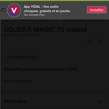
App VIDAL : Vos outils
Installer
×
cliniques, gratuits et en poche.
Sur Google Play
SOLIDEA MAGIC 70 collant
DM & Parapharmacie
SOLIDEA MAGIC 70 collant
Mise à jour : 23 juillet 2026
Copier l'url
COMMERCIALISÉ
Classification paramédicale VIDAL
Email
Non renseigné
Sommaire