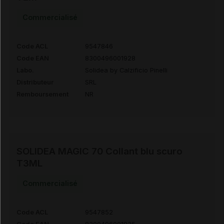
Commercialisé
Code ACL
9547846
Code EAN
8300496001928
Labo.
Solidea by Calzificio Pinelli
Distributeur
SRL
Remboursement
NR
SOLIDEA MAGIC 70 Collant blu scuro
T3ML
Commercialisé
Code ACL
9547852