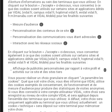
d’écriture d’informations au sein des terminaux que vous utilisez. En
cliquant sur le bouton « J’accepte » ci-dessous, vous consentez à ce
que des cookies soient utilisés sur certains sites et applications édités
Code EAN
8300496054092
par VIDAL (vidal.fr, campus.vidal.fr, hoptimal.vidal.fr, evidal.vidal.fr,
Labo.
Solidea by Calzificio Pinelli
fr.m3manabu.com et VIDAL Mobile) pour les finalités suivantes :
Distributeur
SRL
Mesure d’audience
i
Remboursement
NR
Personnalisation des contenus de ce site
i
Personnalisation des communications vous étant adressées
i
Interaction avec les réseaux sociaux
i
En cliquant sur le bouton « J’accepte » ci-dessous, vous consentez
SOLIDEA KAREN 70 LACE Collant opaque
également à ce que des cookies soient utilisés sur certains sites et
applications édités par VIDAL(vidal.fr, campus.vidal.fr, hoptimal.vidal.fr,
champagne T4XL
evidal.vidal.fr et VIDAL Mobile) pour les finalités suivantes :
Affichage de publicités personnalisées par rapport à votre profil et
i
activités sur ce site et des sites tiers
Commercialisé
Vous pouvez réaliser un choix granulaire en cliquant "Je paramètre les
cookies". Quel que soit votre choix, vous êtes informé que VIDAL utilise
des cookies exemptés de consentement, de fonctionnement et de
Code EAN
8300496054108
mesure d'audience pour produire des statistiques de visites anonymes.
Si vous êtes connecté à votre compte utilisateur VIDAL, votre choix sera
Labo.
Solidea by Calzificio Pinelli
enregistré au niveau de votre compte VIDAL et sera appliqué depuis
Distributeur
SRL
l’ensemble des terminaux que vous utilisez. A défaut, votre choix sera
uniquement applicable au terminal que vous utilisez actuellement : un
Remboursement
NR
cookie « technique » sera déposé sur votre terminal pour mémoriser
votre choix.