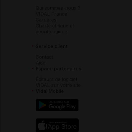
Qui sommes-nous ?
VIDAL France
Carrières
Charte éthique et
déontologique
Service client
Contact
Aide
Espace partenaires
Éditeurs de logiciel
VIDAL sur votre site
Vidal Mobile