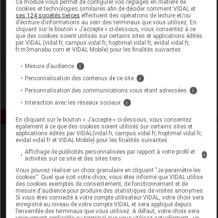
Ce module vous permet de configurer vos réglages en matière de
cookies et technologies similaires afin de décider comment VIDAL et
ses 124 sociétés tierces
effectuent des opérations de lecture et/ou
Sicobel
d’écriture d’informations au sein des terminaux que vous utilisez. En
cliquant sur le bouton « J’accepte » ci-dessous, vous consentez à ce
que des cookies soient utilisés sur certains sites et applications édités
Voir la fiche laboratoire
par VIDAL (vidal.fr, campus.vidal.fr, hoptimal.vidal.fr, evidal.vidal.fr,
fr.m3manabu.com et VIDAL Mobile) pour les finalités suivantes :
Mesure d’audience
i
Personnalisation des contenus de ce site
i
Personnalisation des communications vous étant adressées
i
Interaction avec les réseaux sociaux
i
En cliquant sur le bouton « J’accepte » ci-dessous, vous consentez
également à ce que des cookies soient utilisés sur certains sites et
applications édités par VIDAL(vidal.fr, campus.vidal.fr, hoptimal.vidal.fr,
evidal.vidal.fr et VIDAL Mobile) pour les finalités suivantes :
Affichage de publicités personnalisées par rapport à votre profil et
i
activités sur ce site et des sites tiers
Vous pouvez réaliser un choix granulaire en cliquant "Je paramètre les
cookies". Quel que soit votre choix, vous êtes informé que VIDAL utilise
des cookies exemptés de consentement, de fonctionnement et de
Espace produit
mesure d'audience pour produire des statistiques de visites anonymes.
Si vous êtes connecté à votre compte utilisateur VIDAL, votre choix sera
enregistré au niveau de votre compte VIDAL et sera appliqué depuis
Boutique
l’ensemble des terminaux que vous utilisez. A défaut, votre choix sera
VIDAL Expert
uniquement applicable au terminal que vous utilisez actuellement : un