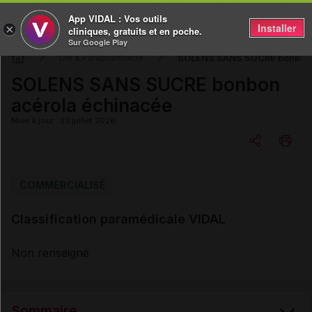
App VIDAL : Vos outils
Installer
×
cliniques, gratuits et en poche.
Sur Google Play
SOLENS SANS SUCRE bonbon 
DM & Parapharmacie
SOLENS SANS SUCRE bonbon
acérola échinacée
Mise à jour : 23 juillet 2026
Copier l'url
COMMERCIALISÉ
Classification paramédicale VIDAL
Email
Non renseigné
Sommaire