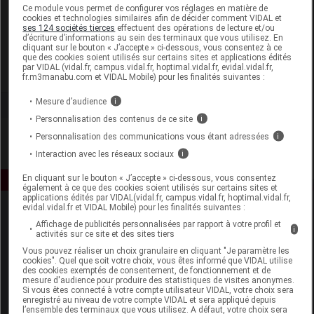
Laboratoire
Ce module vous permet de configurer vos réglages en matière de
cookies et technologies similaires afin de décider comment VIDAL et
ses 124 sociétés tierces
effectuent des opérations de lecture et/ou
d’écriture d’informations au sein des terminaux que vous utilisez. En
Ageti France
cliquant sur le bouton « J’accepte » ci-dessous, vous consentez à ce
que des cookies soient utilisés sur certains sites et applications édités
par VIDAL (vidal.fr, campus.vidal.fr, hoptimal.vidal.fr, evidal.vidal.fr,
Voir la fiche laboratoire
fr.m3manabu.com et VIDAL Mobile) pour les finalités suivantes :
Mesure d’audience
i
Personnalisation des contenus de ce site
i
Personnalisation des communications vous étant adressées
i
Interaction avec les réseaux sociaux
i
En cliquant sur le bouton « J’accepte » ci-dessous, vous consentez
également à ce que des cookies soient utilisés sur certains sites et
applications édités par VIDAL(vidal.fr, campus.vidal.fr, hoptimal.vidal.fr,
evidal.vidal.fr et VIDAL Mobile) pour les finalités suivantes :
Affichage de publicités personnalisées par rapport à votre profil et
i
activités sur ce site et des sites tiers
Vous pouvez réaliser un choix granulaire en cliquant "Je paramètre les
cookies". Quel que soit votre choix, vous êtes informé que VIDAL utilise
des cookies exemptés de consentement, de fonctionnement et de
mesure d'audience pour produire des statistiques de visites anonymes.
Espace produit
Si vous êtes connecté à votre compte utilisateur VIDAL, votre choix sera
enregistré au niveau de votre compte VIDAL et sera appliqué depuis
Boutique
l’ensemble des terminaux que vous utilisez. A défaut, votre choix sera