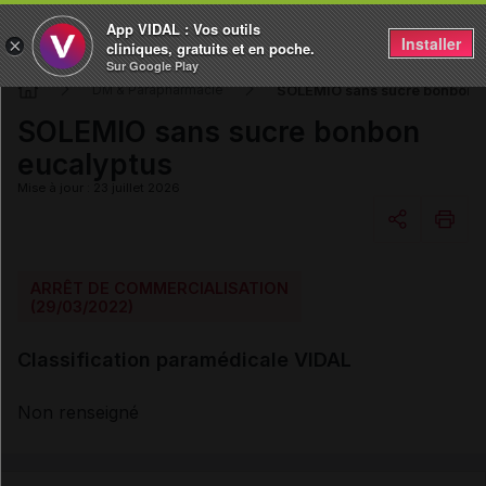
App VIDAL : Vos outils
Installer
×
cliniques, gratuits et en poche.
Sur Google Play
SOLEMIO sans sucre bonbon e
DM & Parapharmacie
SOLEMIO sans sucre bonbon
eucalyptus
Mise à jour : 23 juillet 2026
Copier l'url
ARRÊT DE COMMERCIALISATION
(29/03/2022)
Email
Classification paramédicale VIDAL
Non renseigné