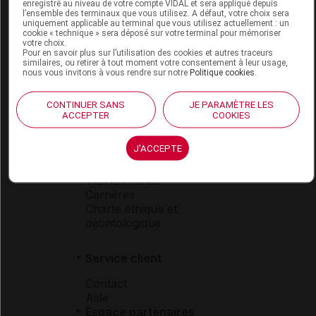
Espace produit
enregistré au niveau de votre compte VIDAL et sera appliqué depuis
l’ensemble des terminaux que vous utilisez. A défaut, votre choix sera
uniquement applicable au terminal que vous utilisez actuellement : un
Boutique
cookie « technique » sera déposé sur votre terminal pour mémoriser
VIDAL Expert
votre choix.
Pour en savoir plus sur l’utilisation des cookies et autres traceurs
VIDAL Hoptimal
similaires, ou retirer à tout moment votre consentement à leur usage,
eVIDAL
nous vous invitons à vous rendre sur notre
Politique cookies
.
VIDAL Mobile
VIDAL widget
CONTINUER SANS
JE PARAMÈTRE LES
VIDAL Sécurisation
ACCEPTER
COOKIES
VIDAL e-Services
Espace institutionnel
J'ACCEPTE
Qui sommes-nous ?
VIDAL France
Carrières
Charte éthique et
déontologique
Service client
Contact
Aide
Espace partenaires