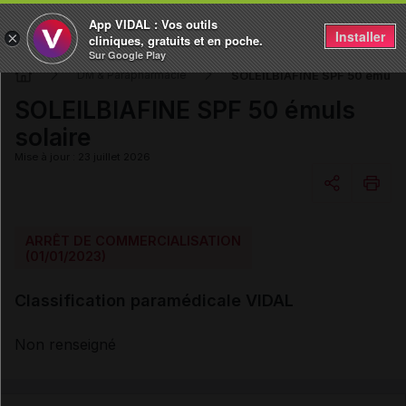
App VIDAL : Vos outils
Installer
×
cliniques, gratuits et en poche.
Sur Google Play
SOLEILBIAFINE SPF 50 émuls s
DM & Parapharmacie
SOLEILBIAFINE SPF 50 émuls
solaire
Mise à jour : 23 juillet 2026
Copier l'url
ARRÊT DE COMMERCIALISATION
(01/01/2023)
Email
Classification paramédicale VIDAL
Non renseigné