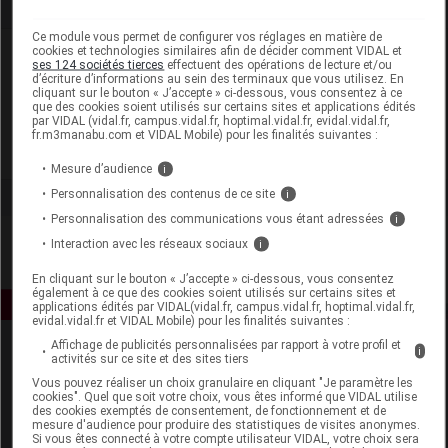
Ce module vous permet de configurer vos réglages en matière de
cookies et technologies similaires afin de décider comment VIDAL et
Laboratoire
ses 124 sociétés tierces
effectuent des opérations de lecture et/ou
d’écriture d’informations au sein des terminaux que vous utilisez. En
cliquant sur le bouton « J’accepte » ci-dessous, vous consentez à ce
Johnson & Johnson Santé Beauté France
que des cookies soient utilisés sur certains sites et applications édités
par VIDAL (vidal.fr, campus.vidal.fr, hoptimal.vidal.fr, evidal.vidal.fr,
fr.m3manabu.com et VIDAL Mobile) pour les finalités suivantes :
Voir la fiche laboratoire
Mesure d’audience
i
Personnalisation des contenus de ce site
i
Personnalisation des communications vous étant adressées
i
Interaction avec les réseaux sociaux
i
En cliquant sur le bouton « J’accepte » ci-dessous, vous consentez
également à ce que des cookies soient utilisés sur certains sites et
applications édités par VIDAL(vidal.fr, campus.vidal.fr, hoptimal.vidal.fr,
evidal.vidal.fr et VIDAL Mobile) pour les finalités suivantes :
Affichage de publicités personnalisées par rapport à votre profil et
i
activités sur ce site et des sites tiers
Vous pouvez réaliser un choix granulaire en cliquant "Je paramètre les
cookies". Quel que soit votre choix, vous êtes informé que VIDAL utilise
des cookies exemptés de consentement, de fonctionnement et de
mesure d'audience pour produire des statistiques de visites anonymes.
Si vous êtes connecté à votre compte utilisateur VIDAL, votre choix sera