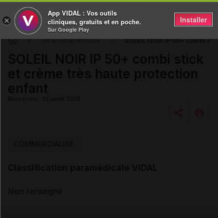
App VIDAL : Vos outils
Installer
×
cliniques, gratuits et en poche.
Sur Google Play
SOLEIL NOIR IP 50+ combi stic
DM & Parapharmacie
SOLEIL NOIR IP 50+ combi stick
et crème très haute protection
enfant
Mise à jour : 23 juillet 2026
Copier l'url
COMMERCIALISÉ
Classification paramédicale VIDAL
Email
Non renseigné