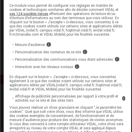
Laboratoire
Ce module vous permet de configurer vos réglages en matière de
cookies et technologies similaires afin de décider comment VIDAL et
ses 124 sociétés tierces
effectuent des opérations de lecture et/ou
d’écriture d’informations au sein des terminaux que vous utilisez. En
BSL
cliquant sur le bouton « J’accepte » ci-dessous, vous consentez à ce
que des cookies soient utilisés sur certains sites et applications édités
par VIDAL (vidal.fr, campus.vidal.fr, hoptimal.vidal.fr, evidal.vidal.fr,
Voir la fiche laboratoire
fr.m3manabu.com et VIDAL Mobile) pour les finalités suivantes :
Mesure d’audience
i
Personnalisation des contenus de ce site
i
Personnalisation des communications vous étant adressées
i
Interaction avec les réseaux sociaux
i
En cliquant sur le bouton « J’accepte » ci-dessous, vous consentez
également à ce que des cookies soient utilisés sur certains sites et
applications édités par VIDAL(vidal.fr, campus.vidal.fr, hoptimal.vidal.fr,
evidal.vidal.fr et VIDAL Mobile) pour les finalités suivantes :
Affichage de publicités personnalisées par rapport à votre profil et
i
activités sur ce site et des sites tiers
Vous pouvez réaliser un choix granulaire en cliquant "Je paramètre les
cookies". Quel que soit votre choix, vous êtes informé que VIDAL utilise
des cookies exemptés de consentement, de fonctionnement et de
mesure d'audience pour produire des statistiques de visites anonymes.
Espace produit
Si vous êtes connecté à votre compte utilisateur VIDAL, votre choix sera
enregistré au niveau de votre compte VIDAL et sera appliqué depuis