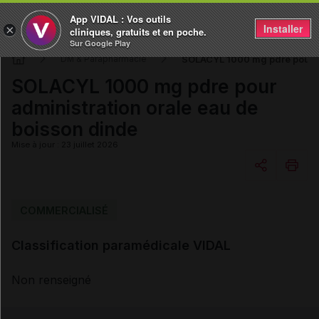
App VIDAL : Vos outils
Installer
×
cliniques, gratuits et en poche.
Sur Google Play
SOLACYL 1000 mg pdre pour ad
DM & Parapharmacie
SOLACYL 1000 mg pdre pour
administration orale eau de
boisson dinde
Mise à jour : 23 juillet 2026
Copier l'url
COMMERCIALISÉ
Classification paramédicale VIDAL
Email
Non renseigné