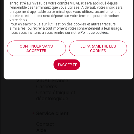
enregistré au niveau de votre compte VIDAL et sera appliqué depuis
Espace produit
l’ensemble des terminaux que vous utilisez. A défaut, votre choix sera
uniquement applicable au terminal que vous utilisez actuellement : un
Boutique
cookie « technique » sera déposé sur votre terminal pour mémoriser
votre choix.
VIDAL Expert
Pour en savoir plus sur l’utilisation des cookies et autres traceurs
VIDAL Hoptimal
similaires, ou retirer à tout moment votre consentement à leur usage,
nous vous invitons à vous rendre sur notre
Politique cookies
.
eVIDAL
VIDAL Mobile
VIDAL widget
CONTINUER SANS
JE PARAMÈTRE LES
ACCEPTER
COOKIES
VIDAL Sécurisation
VIDAL e-Services
Espace institutionnel
J'ACCEPTE
Qui sommes-nous ?
VIDAL France
Carrières
Charte éthique et
déontologique
Service client
Contact
Aide