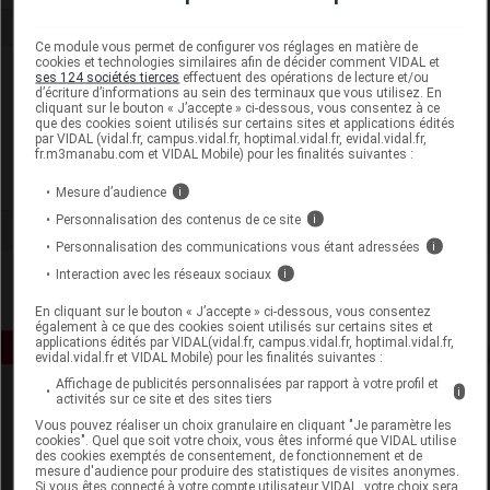
Ce module vous permet de configurer vos réglages en matière de
cookies et technologies similaires afin de décider comment VIDAL et
Laboratoire
ses 124 sociétés tierces
effectuent des opérations de lecture et/ou
d’écriture d’informations au sein des terminaux que vous utilisez. En
cliquant sur le bouton « J’accepte » ci-dessous, vous consentez à ce
que des cookies soient utilisés sur certains sites et applications édités
Dechra Veterinary Products SAS
par VIDAL (vidal.fr, campus.vidal.fr, hoptimal.vidal.fr, evidal.vidal.fr,
fr.m3manabu.com et VIDAL Mobile) pour les finalités suivantes :
Voir la fiche laboratoire
Mesure d’audience
i
Personnalisation des contenus de ce site
i
Personnalisation des communications vous étant adressées
i
Interaction avec les réseaux sociaux
i
En cliquant sur le bouton « J’accepte » ci-dessous, vous consentez
également à ce que des cookies soient utilisés sur certains sites et
applications édités par VIDAL(vidal.fr, campus.vidal.fr, hoptimal.vidal.fr,
evidal.vidal.fr et VIDAL Mobile) pour les finalités suivantes :
Affichage de publicités personnalisées par rapport à votre profil et
i
activités sur ce site et des sites tiers
Vous pouvez réaliser un choix granulaire en cliquant "Je paramètre les
cookies". Quel que soit votre choix, vous êtes informé que VIDAL utilise
des cookies exemptés de consentement, de fonctionnement et de
mesure d'audience pour produire des statistiques de visites anonymes.
Si vous êtes connecté à votre compte utilisateur VIDAL, votre choix sera