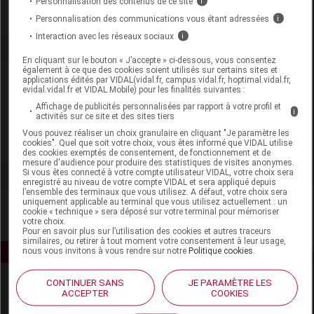
Personnalisation des contenus de ce site
i
Personnalisation des communications vous étant adressées
i
Interaction avec les réseaux sociaux
i
En cliquant sur le bouton « J’accepte » ci-dessous, vous consentez
également à ce que des cookies soient utilisés sur certains sites et
Laboratoire
applications édités par VIDAL(vidal.fr, campus.vidal.fr, hoptimal.vidal.fr,
evidal.vidal.fr et VIDAL Mobile) pour les finalités suivantes :
Affichage de publicités personnalisées par rapport à votre profil et
Laboratoire Soineo
i
activités sur ce site et des sites tiers
Vous pouvez réaliser un choix granulaire en cliquant "Je paramètre les
cookies". Quel que soit votre choix, vous êtes informé que VIDAL utilise
Voir la fiche laboratoire
des cookies exemptés de consentement, de fonctionnement et de
mesure d'audience pour produire des statistiques de visites anonymes.
Si vous êtes connecté à votre compte utilisateur VIDAL, votre choix sera
enregistré au niveau de votre compte VIDAL et sera appliqué depuis
l’ensemble des terminaux que vous utilisez. A défaut, votre choix sera
uniquement applicable au terminal que vous utilisez actuellement : un
cookie « technique » sera déposé sur votre terminal pour mémoriser
votre choix.
Pour en savoir plus sur l’utilisation des cookies et autres traceurs
similaires, ou retirer à tout moment votre consentement à leur usage,
nous vous invitons à vous rendre sur notre
Politique cookies
.
CONTINUER SANS
JE PARAMÈTRE LES
ACCEPTER
COOKIES