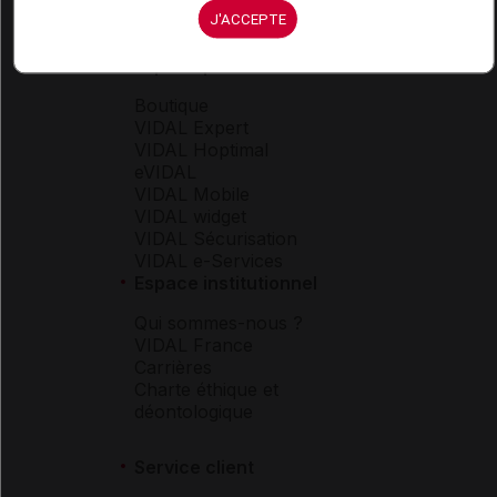
J'ACCEPTE
Espace produit
Boutique
VIDAL Expert
VIDAL Hoptimal
eVIDAL
VIDAL Mobile
VIDAL widget
VIDAL Sécurisation
VIDAL e-Services
Espace institutionnel
Qui sommes-nous ?
VIDAL France
Carrières
Charte éthique et
déontologique
Service client