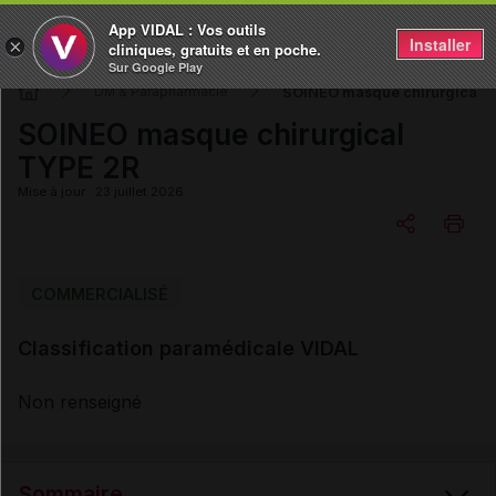
App VIDAL : Vos outils
Installer
×
cliniques, gratuits et en poche.
Sur Google Play
SOINEO masque chirurgical 
DM & Parapharmacie
SOINEO masque chirurgical
TYPE 2R
Mise à jour : 23 juillet 2026
Copier l'url
COMMERCIALISÉ
Classification paramédicale VIDAL
Email
Non renseigné
Sommaire