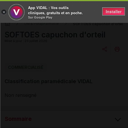
App VIDAL : Vos outils
Installer
×
cliniques, gratuits et en poche.
Sur Google Play
SOFTOES capuchon d'orteil
DM & Parapharmacie
SOFTOES capuchon d'orteil
Mise à jour : 23 juillet 2026
Copier l'url
COMMERCIALISÉ
Classification paramédicale VIDAL
Email
Non renseigné
Sommaire