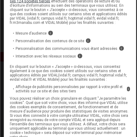
ses 124 sociétés tierces
effectuent des opérations de lecture et/ou
d’écriture d’informations au sein des terminaux que vous utilisez. En
cliquant sur le bouton « J’accepte » ci-dessous, vous consentez à ce
Voir la fiche laboratoire
que des cookies soient utilisés sur certains sites et applications édités
par VIDAL (vidal.fr, campus.vidal.fr, hoptimal.vidal.fr, evidal.vidal.fr,
fr.m3manabu.com et VIDAL Mobile) pour les finalités suivantes :
Mesure d’audience
i
Personnalisation des contenus de ce site
i
Personnalisation des communications vous étant adressées
i
Interaction avec les réseaux sociaux
i
En cliquant sur le bouton « J’accepte » ci-dessous, vous consentez
également à ce que des cookies soient utilisés sur certains sites et
applications édités par VIDAL(vidal.fr, campus.vidal.fr, hoptimal.vidal.fr,
evidal.vidal.fr et VIDAL Mobile) pour les finalités suivantes :
Affichage de publicités personnalisées par rapport à votre profil et
i
activités sur ce site et des sites tiers
Vous pouvez réaliser un choix granulaire en cliquant "Je paramètre les
Espace produit
cookies". Quel que soit votre choix, vous êtes informé que VIDAL utilise
des cookies exemptés de consentement, de fonctionnement et de
mesure d'audience pour produire des statistiques de visites anonymes.
Boutique
Si vous êtes connecté à votre compte utilisateur VIDAL, votre choix sera
VIDAL Expert
enregistré au niveau de votre compte VIDAL et sera appliqué depuis
l’ensemble des terminaux que vous utilisez. A défaut, votre choix sera
VIDAL Hoptimal
uniquement applicable au terminal que vous utilisez actuellement : un
eVIDAL
cookie « technique » sera déposé sur votre terminal pour mémoriser
votre choix.