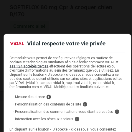
SOFTIFLOX 80 mg Cpr à croquer chien
B/170
Commercialisé
Vidal respecte votre vie privée
Code EAN
5023534016243
Code GTIN 14
05023534016243
Labo.
Boehringer Ingelheim Animal
Ce module vous permet de configurer vos réglages en matière de
cookies et technologies similaires afin de décider comment VIDAL et
Distributeur
Health France
ses 124 sociétés tierces
effectuent des opérations de lecture et/ou
d’écriture d’informations au sein des terminaux que vous utilisez. En
Remboursement
NR
cliquant sur le bouton « J’accepte » ci-dessous, vous consentez à ce
que des cookies soient utilisés sur certains sites et applications édités
par VIDAL (vidal.fr, campus.vidal.fr, hoptimal.vidal.fr, evidal.vidal.fr,
fr.m3manabu.com et VIDAL Mobile) pour les finalités suivantes :
Mesure d’audience
i
Personnalisation des contenus de ce site
i
Laboratoire
Personnalisation des communications vous étant adressées
i
Interaction avec les réseaux sociaux
i
Boehringer Ingelheim Animal Health France
En cliquant sur le bouton « J’accepte » ci-dessous, vous consentez