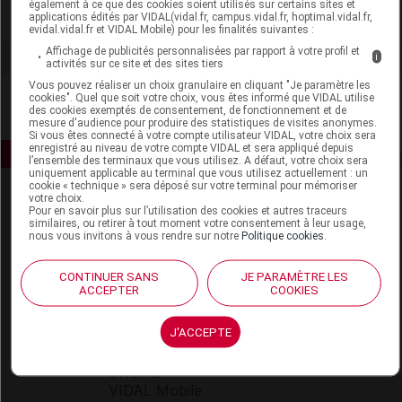
également à ce que des cookies soient utilisés sur certains sites et
Voir la fiche laboratoire
applications édités par VIDAL(vidal.fr, campus.vidal.fr, hoptimal.vidal.fr,
evidal.vidal.fr et VIDAL Mobile) pour les finalités suivantes :
Affichage de publicités personnalisées par rapport à votre profil et
i
activités sur ce site et des sites tiers
Vous pouvez réaliser un choix granulaire en cliquant "Je paramètre les
cookies". Quel que soit votre choix, vous êtes informé que VIDAL utilise
des cookies exemptés de consentement, de fonctionnement et de
mesure d'audience pour produire des statistiques de visites anonymes.
Si vous êtes connecté à votre compte utilisateur VIDAL, votre choix sera
enregistré au niveau de votre compte VIDAL et sera appliqué depuis
l’ensemble des terminaux que vous utilisez. A défaut, votre choix sera
uniquement applicable au terminal que vous utilisez actuellement : un
cookie « technique » sera déposé sur votre terminal pour mémoriser
votre choix.
Pour en savoir plus sur l’utilisation des cookies et autres traceurs
similaires, ou retirer à tout moment votre consentement à leur usage,
nous vous invitons à vous rendre sur notre
Politique cookies
.
CONTINUER SANS
JE PARAMÈTRE LES
Espace produit
ACCEPTER
COOKIES
Boutique
J'ACCEPTE
VIDAL Expert
VIDAL Hoptimal
eVIDAL
VIDAL Mobile