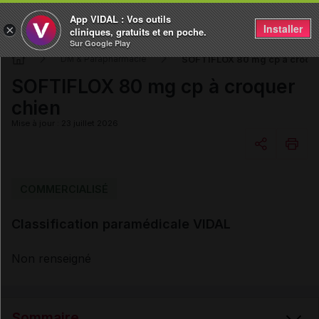
App VIDAL : Vos outils
Installer
×
cliniques, gratuits et en poche.
Sur Google Play
SOFTIFLOX 80 mg cp à croque
DM & Parapharmacie
SOFTIFLOX 80 mg cp à croquer
chien
Mise à jour : 23 juillet 2026
Copier l'url
COMMERCIALISÉ
Classification paramédicale VIDAL
Email
Non renseigné
Sommaire