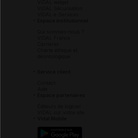
VIDAL widget
VIDAL Sécurisation
VIDAL e-Services
Espace institutionnel
Qui sommes-nous ?
VIDAL France
Carrières
Charte éthique et
déontologique
Service client
Contact
Aide
Espace partenaires
Éditeurs de logiciel
VIDAL sur votre site
Vidal Mobile