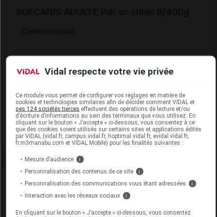
SOFCANIS ADULTE Pdr or chien B/400g
Commercialisé
Code ACL
7392204
Vidal respecte votre vie privée
Code 13
3401173922040
Code EAN
3700545300449
Code GTIN 14
03700545300449
Ce module vous permet de configurer vos réglages en matière de
cookies et technologies similaires afin de décider comment VIDAL et
Labo. Distributeur
Moureau
ses 124 sociétés tierces
effectuent des opérations de lecture et/ou
d’écriture d’informations au sein des terminaux que vous utilisez. En
Remboursement
NR
cliquant sur le bouton « J’accepte » ci-dessous, vous consentez à ce
que des cookies soient utilisés sur certains sites et applications édités
par VIDAL (vidal.fr, campus.vidal.fr, hoptimal.vidal.fr, evidal.vidal.fr,
fr.m3manabu.com et VIDAL Mobile) pour les finalités suivantes :
Mesure d’audience
i
Personnalisation des contenus de ce site
i
Laboratoire
Personnalisation des communications vous étant adressées
i
Interaction avec les réseaux sociaux
i
Moureau
En cliquant sur le bouton « J’accepte » ci-dessous, vous consentez