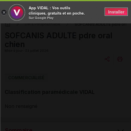
App VIDAL : Vos outils
Installer
×
cliniques, gratuits et en poche.
Sur Google Play
SOFCANIS ADULTE pdre oral 
DM & Parapharmacie
SOFCANIS ADULTE pdre oral
chien
Mise à jour : 23 juillet 2026
Copier l'url
COMMERCIALISÉ
Classification paramédicale VIDAL
Email
Non renseigné
Sommaire