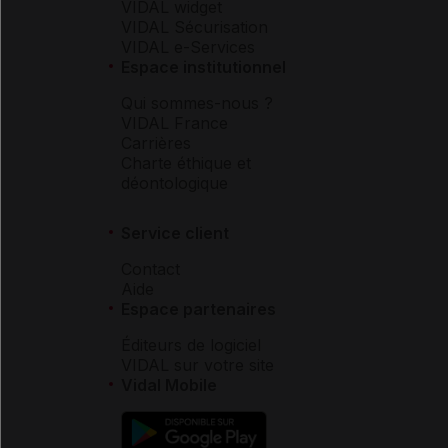
VIDAL widget
VIDAL Sécurisation
VIDAL e-Services
Espace institutionnel
Qui sommes-nous ?
VIDAL France
Carrières
Charte éthique et
déontologique
Service client
Contact
Aide
Espace partenaires
Éditeurs de logiciel
VIDAL sur votre site
Vidal Mobile