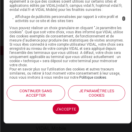
également à ce que des cookies soient utilisés sur certains sites et
Voir la fiche laboratoire
applications édités par VIDAL(vidal.fr, campus.vidal.fr, hoptimal.vidal.fr,
evidal.vidal.fr et VIDAL Mobile) pour les finalités suivantes :
Affichage de publicités personnalisées par rapport à votre profil et
i
activités sur ce site et des sites tiers
Vous pouvez réaliser un choix granulaire en cliquant "Je paramètre les
cookies". Quel que soit votre choix, vous êtes informé que VIDAL utilise
des cookies exemptés de consentement, de fonctionnement et de
mesure d'audience pour produire des statistiques de visites anonymes.
Si vous êtes connecté à votre compte utilisateur VIDAL, votre choix sera
enregistré au niveau de votre compte VIDAL et sera appliqué depuis
l’ensemble des terminaux que vous utilisez. A défaut, votre choix sera
uniquement applicable au terminal que vous utilisez actuellement : un
cookie « technique » sera déposé sur votre terminal pour mémoriser
votre choix.
Pour en savoir plus sur l’utilisation des cookies et autres traceurs
similaires, ou retirer à tout moment votre consentement à leur usage,
nous vous invitons à vous rendre sur notre
Politique cookies
.
CONTINUER SANS
JE PARAMÈTRE LES
Espace produit
ACCEPTER
COOKIES
Boutique
J'ACCEPTE
VIDAL Expert
VIDAL Hoptimal
eVIDAL
VIDAL Mobile