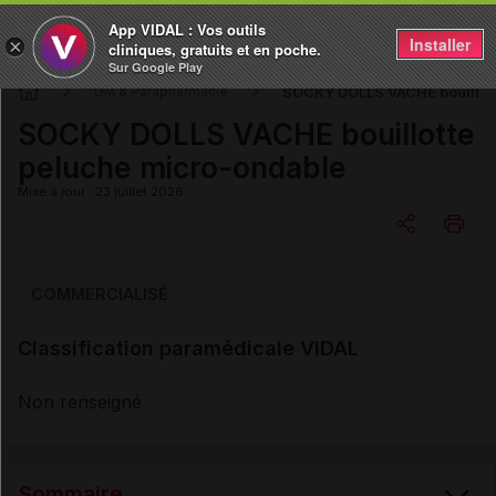
App VIDAL : Vos outils
Installer
×
cliniques, gratuits et en poche.
Sur Google Play
SOCKY DOLLS VACHE bouillott
DM & Parapharmacie
SOCKY DOLLS VACHE bouillotte
peluche micro-ondable
Mise à jour : 23 juillet 2026
Copier l'url
COMMERCIALISÉ
Classification paramédicale VIDAL
Email
Non renseigné
Sommaire