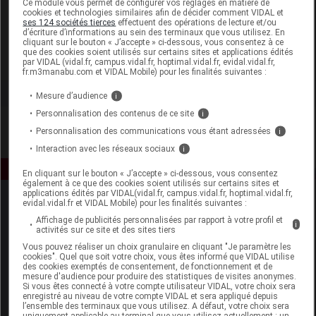
Ce module vous permet de configurer vos réglages en matière de
cookies et technologies similaires afin de décider comment VIDAL et
ses 124 sociétés tierces
effectuent des opérations de lecture et/ou
Soframar
d’écriture d’informations au sein des terminaux que vous utilisez. En
cliquant sur le bouton « J’accepte » ci-dessous, vous consentez à ce
que des cookies soient utilisés sur certains sites et applications édités
Voir la fiche laboratoire
par VIDAL (vidal.fr, campus.vidal.fr, hoptimal.vidal.fr, evidal.vidal.fr,
fr.m3manabu.com et VIDAL Mobile) pour les finalités suivantes :
Mesure d’audience
i
Personnalisation des contenus de ce site
i
Personnalisation des communications vous étant adressées
i
Interaction avec les réseaux sociaux
i
En cliquant sur le bouton « J’accepte » ci-dessous, vous consentez
également à ce que des cookies soient utilisés sur certains sites et
applications édités par VIDAL(vidal.fr, campus.vidal.fr, hoptimal.vidal.fr,
evidal.vidal.fr et VIDAL Mobile) pour les finalités suivantes :
Affichage de publicités personnalisées par rapport à votre profil et
i
activités sur ce site et des sites tiers
Vous pouvez réaliser un choix granulaire en cliquant "Je paramètre les
cookies". Quel que soit votre choix, vous êtes informé que VIDAL utilise
des cookies exemptés de consentement, de fonctionnement et de
Espace produit
mesure d'audience pour produire des statistiques de visites anonymes.
Si vous êtes connecté à votre compte utilisateur VIDAL, votre choix sera
enregistré au niveau de votre compte VIDAL et sera appliqué depuis
Boutique
l’ensemble des terminaux que vous utilisez. A défaut, votre choix sera
VIDAL Expert
uniquement applicable au terminal que vous utilisez actuellement : un