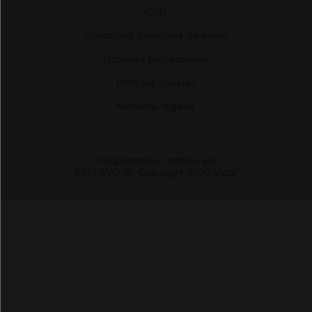
CGU
-
Conditions générales de vente
-
Données personnelles
-
Politique cookies
-
Mentions légales
Fréquentation certifiée par
l'ACPM/OJD
|
Copyright 2026 Vidal