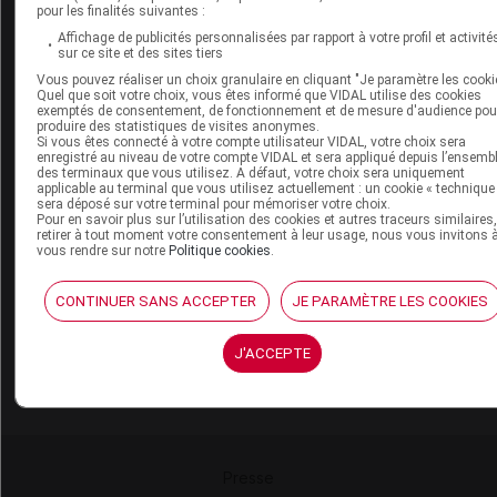
pour les finalités suivantes :
Service client
Affichage de publicités personnalisées par rapport à votre profil et activité
sur ce site et des sites tiers
Contact
Vous pouvez réaliser un choix granulaire en cliquant "Je paramètre les cooki
Aide
Quel que soit votre choix, vous êtes informé que VIDAL utilise des cookies
exemptés de consentement, de fonctionnement et de mesure d'audience pou
Espace partenaires
produire des statistiques de visites anonymes.
Si vous êtes connecté à votre compte utilisateur VIDAL, votre choix sera
Éditeurs de logiciel
enregistré au niveau de votre compte VIDAL et sera appliqué depuis l’ensemb
des terminaux que vous utilisez. A défaut, votre choix sera uniquement
VIDAL sur votre site
applicable au terminal que vous utilisez actuellement : un cookie « technique
Vidal Mobile
sera déposé sur votre terminal pour mémoriser votre choix.
Pour en savoir plus sur l’utilisation des cookies et autres traceurs similaires
retirer à tout moment votre consentement à leur usage, nous vous invitons 
vous rendre sur notre
Politique cookies
.
CONTINUER SANS ACCEPTER
JE PARAMÈTRE LES COOKIES
J'ACCEPTE
Presse
-