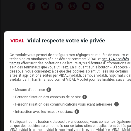
Espace produit
Vidal respecte votre vie privée
Boutique
VIDAL Expert
Ce module vous permet de configurer vos réglages en matière de cookies et
VIDAL Hoptimal
technologies similaires afin de décider comment VIDAL et
ses 124 sociétés
eVIDAL
tierces
effectuent des opérations de lecture et/ou d’écriture d’informations a
sein des terminaux que vous utilisez. En cliquant sur le bouton « J’accepte » 
VIDAL Mobile
dessous, vous consentez à ce que des cookies soient utilisés sur certains
VIDAL widget
sites et applications édités par VIDAL (vidal.fr, campus.vidal.fr, hoptimal.vidal.
VIDAL Sécurisation
evidal.vidal.fr, fr.m3manabu.com et VIDAL Mobile) pour les finalités suivantes
VIDAL e-Services
Mesure d’audience
i
Espace institutionnel
Personnalisation des contenus de ce site
i
Qui sommes-nous ?
Personnalisation des communications vous étant adressées
i
VIDAL France
Interaction avec les réseaux sociaux
i
Carrières
Charte éthique et
En cliquant sur le bouton « J’accepte » ci-dessous, vous consentez égaleme
déontologique
ce que des cookies soient utilisés sur certains sites et applications édités pa
VIDAL(vidal.fr, campus.vidal.fr, hoptimal.vidal.fr, evidal.vidal.fr et VIDAL Mobil