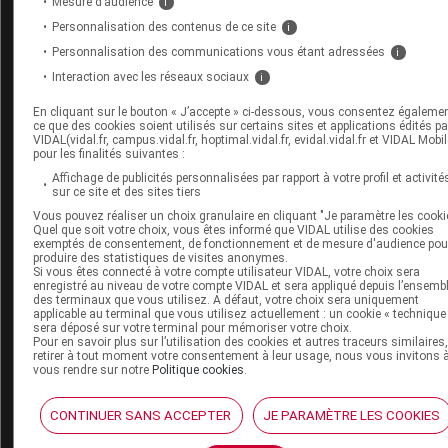
VIDAL Hoptimal
Mesure d’audience
i
eVIDAL
Personnalisation des contenus de ce site
i
VIDAL Mobile
Personnalisation des communications vous étant adressées
i
VIDAL widget
Interaction avec les réseaux sociaux
i
VIDAL Sécurisation
VIDAL e-Services
En cliquant sur le bouton « J’accepte » ci-dessous, vous consentez égaleme
Espace institutionnel
ce que des cookies soient utilisés sur certains sites et applications édités pa
VIDAL(vidal.fr, campus.vidal.fr, hoptimal.vidal.fr, evidal.vidal.fr et VIDAL Mobil
pour les finalités suivantes :
Qui sommes-nous ?
VIDAL France
Affichage de publicités personnalisées par rapport à votre profil et activité
sur ce site et des sites tiers
Carrières
Charte éthique et
Vous pouvez réaliser un choix granulaire en cliquant "Je paramètre les cooki
Quel que soit votre choix, vous êtes informé que VIDAL utilise des cookies
déontologique
exemptés de consentement, de fonctionnement et de mesure d'audience pou
produire des statistiques de visites anonymes.
Si vous êtes connecté à votre compte utilisateur VIDAL, votre choix sera
Service client
enregistré au niveau de votre compte VIDAL et sera appliqué depuis l’ensemb
des terminaux que vous utilisez. A défaut, votre choix sera uniquement
applicable au terminal que vous utilisez actuellement : un cookie « technique
Contact
sera déposé sur votre terminal pour mémoriser votre choix.
Aide
Pour en savoir plus sur l’utilisation des cookies et autres traceurs similaires
retirer à tout moment votre consentement à leur usage, nous vous invitons 
Espace partenaires
vous rendre sur notre
Politique cookies
.
Éditeurs de logiciel
CONTINUER SANS ACCEPTER
JE PARAMÈTRE LES COOKIES
VIDAL sur votre site
Vidal Mobile