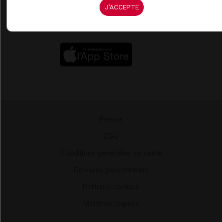
J'ACCEPTE
Presse
-
CGU
-
Conditions générales de vente
-
Données personnelles
-
Politique cookies
-
Mentions légales