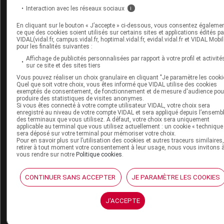
Espace institutionnel
Interaction avec les réseaux sociaux
i
Qui sommes-nous ?
En cliquant sur le bouton « J’accepte » ci-dessous, vous consentez égaleme
ce que des cookies soient utilisés sur certains sites et applications édités pa
VIDAL France
VIDAL(vidal.fr, campus.vidal.fr, hoptimal.vidal.fr, evidal.vidal.fr et VIDAL Mobil
Carrières
pour les finalités suivantes :
Charte éthique et
Affichage de publicités personnalisées par rapport à votre profil et activité
déontologique
sur ce site et des sites tiers
Vous pouvez réaliser un choix granulaire en cliquant "Je paramètre les cooki
Quel que soit votre choix, vous êtes informé que VIDAL utilise des cookies
Service client
exemptés de consentement, de fonctionnement et de mesure d'audience pou
produire des statistiques de visites anonymes.
Si vous êtes connecté à votre compte utilisateur VIDAL, votre choix sera
Contact
enregistré au niveau de votre compte VIDAL et sera appliqué depuis l’ensemb
Aide
des terminaux que vous utilisez. A défaut, votre choix sera uniquement
Espace partenaires
applicable au terminal que vous utilisez actuellement : un cookie « technique
sera déposé sur votre terminal pour mémoriser votre choix.
Pour en savoir plus sur l’utilisation des cookies et autres traceurs similaires
Éditeurs de logiciel
retirer à tout moment votre consentement à leur usage, nous vous invitons 
VIDAL sur votre site
vous rendre sur notre
Politique cookies
.
Vidal Mobile
CONTINUER SANS ACCEPTER
JE PARAMÈTRE LES COOKIES
J'ACCEPTE