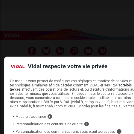
Vidal respecte votre vie privée
Espace produit
Ce module vous permet de configurer vos réglages en matière de cookies et
technologies similaires afin de décider comment VIDAL et
ses 124 sociétés
Boutique
tierces
effectuent des opérations de lecture et/ou d’écriture d’informations a
sein des terminaux que vous utilisez. En cliquant sur le bouton « J’accepte » 
VIDAL Expert
dessous, vous consentez à ce que des cookies soient utilisés sur certains
VIDAL Hoptimal
sites et applications édités par VIDAL (vidal.fr, campus.vidal.fr, hoptimal.vidal.
evidal.vidal.fr, fr.m3manabu.com et VIDAL Mobile) pour les finalités suivantes
eVIDAL
VIDAL Mobile
Mesure d’audience
i
VIDAL widget
Personnalisation des contenus de ce site
i
VIDAL Sécurisation
VIDAL e-Services
Personnalisation des communications vous étant adressées
i