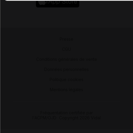
Presse
-
CGU
-
Conditions générales de vente
-
Données personnelles
-
Politique cookies
-
Mentions légales
Fréquentation certifiée par
l'ACPM/OJD
|
Copyright 2026 Vidal