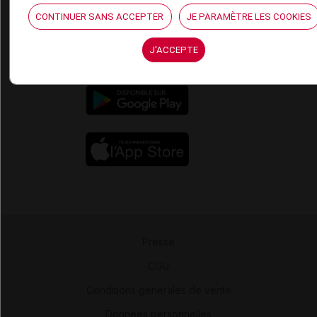
Espace partenaires
CONTINUER SANS ACCEPTER
JE PARAMÈTRE LES COOKIES
Éditeurs de logiciel
J'ACCEPTE
VIDAL sur votre site
Vidal Mobile
Presse
-
CGU
-
Conditions générales de vente
-
Données personnelles