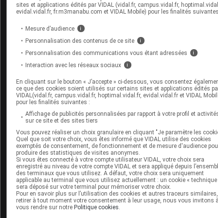
sites et applications édités par VIDAL (vidal.fr, campus.vidal.fr, hoptimal.vidal.
evidal.vidal.fr, fr.m3manabu.com et VIDAL Mobile) pour les finalités suivantes
Espace produit
Mesure d’audience
i
Boutique
VIDAL Expert
Personnalisation des contenus de ce site
i
VIDAL Hoptimal
Personnalisation des communications vous étant adressées
i
eVIDAL
Interaction avec les réseaux sociaux
i
VIDAL Mobile
VIDAL widget
En cliquant sur le bouton « J’accepte » ci-dessous, vous consentez égaleme
VIDAL Sécurisation
ce que des cookies soient utilisés sur certains sites et applications édités pa
VIDAL(vidal.fr, campus.vidal.fr, hoptimal.vidal.fr, evidal.vidal.fr et VIDAL Mobil
VIDAL e-Services
pour les finalités suivantes :
Espace institutionnel
Affichage de publicités personnalisées par rapport à votre profil et activité
sur ce site et des sites tiers
Qui sommes-nous ?
Vous pouvez réaliser un choix granulaire en cliquant "Je paramètre les cooki
VIDAL France
Quel que soit votre choix, vous êtes informé que VIDAL utilise des cookies
Carrières
exemptés de consentement, de fonctionnement et de mesure d'audience pou
produire des statistiques de visites anonymes.
Charte éthique et
Si vous êtes connecté à votre compte utilisateur VIDAL, votre choix sera
déontologique
enregistré au niveau de votre compte VIDAL et sera appliqué depuis l’ensemb
des terminaux que vous utilisez. A défaut, votre choix sera uniquement
applicable au terminal que vous utilisez actuellement : un cookie « technique
sera déposé sur votre terminal pour mémoriser votre choix.
Service client
Pour en savoir plus sur l’utilisation des cookies et autres traceurs similaires
retirer à tout moment votre consentement à leur usage, nous vous invitons 
Contact
vous rendre sur notre
Politique cookies
.
Aide