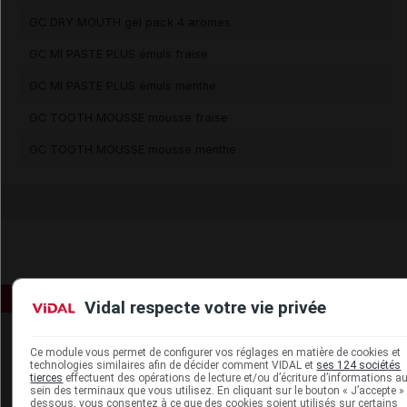
GC DRY MOUTH gel pack 4 aromes
GC MI PASTE PLUS émuls fraise
GC MI PASTE PLUS émuls menthe
GC TOOTH MOUSSE mousse fraise
GC TOOTH MOUSSE mousse menthe
Vidal respecte votre vie privée
Ce module vous permet de configurer vos réglages en matière de cookies et
technologies similaires afin de décider comment VIDAL et
ses 124 sociétés
tierces
effectuent des opérations de lecture et/ou d’écriture d’informations a
sein des terminaux que vous utilisez. En cliquant sur le bouton « J’accepte » 
dessous, vous consentez à ce que des cookies soient utilisés sur certains