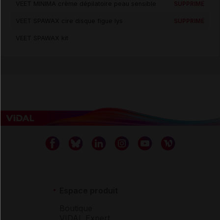
VEET MINIMA crème dépilatoire peau sensible
SUPPRIMÉ
VEET SPAWAX cire disque figue lys
SUPPRIMÉ
VEET SPAWAX kit
Espace produit
Boutique
VIDAL Expert