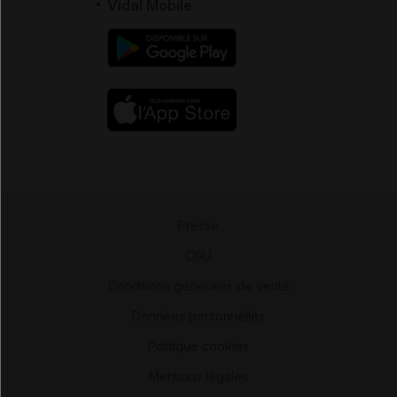
Vidal Mobile
Presse
-
CGU
-
Conditions générales de vente
-
Données personnelles
-
Politique cookies
-
Mentions légales