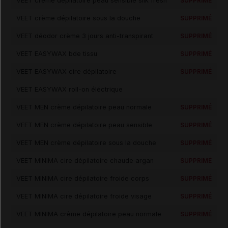
VEET crème dépilatoire peau sensible silk fresh
SUPPRIMÉ
VEET crème dépilatoire sous la douche
SUPPRIMÉ
VEET déodor crème 3 jours anti-transpirant
SUPPRIMÉ
VEET EASYWAX bde tissu
SUPPRIMÉ
VEET EASYWAX cire dépilatoire
SUPPRIMÉ
VEET EASYWAX roll-on éléctrique
VEET MEN crème dépilatoire peau normale
SUPPRIMÉ
VEET MEN crème dépilatoire peau sensible
SUPPRIMÉ
VEET MEN crème dépilatoire sous la douche
SUPPRIMÉ
VEET MINIMA cire dépilatoire chaude argan
SUPPRIMÉ
VEET MINIMA cire dépilatoire froide corps
SUPPRIMÉ
VEET MINIMA cire dépilatoire froide visage
SUPPRIMÉ
VEET MINIMA crème dépilatoire peau normale
SUPPRIMÉ