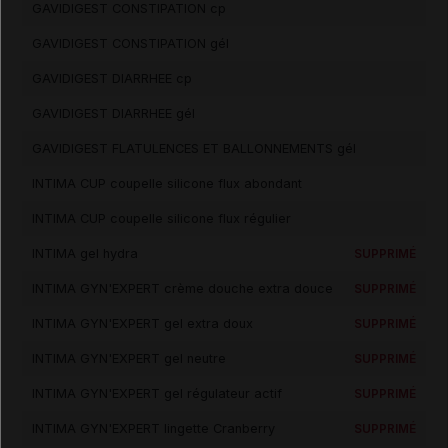
GAVIDIGEST CONSTIPATION cp
GAVIDIGEST CONSTIPATION gél
GAVIDIGEST DIARRHEE cp
GAVIDIGEST DIARRHEE gél
GAVIDIGEST FLATULENCES ET BALLONNEMENTS gél
INTIMA CUP coupelle silicone flux abondant
INTIMA CUP coupelle silicone flux régulier
INTIMA gel hydra
SUPPRIMÉ
INTIMA GYN'EXPERT crème douche extra douce
SUPPRIMÉ
INTIMA GYN'EXPERT gel extra doux
SUPPRIMÉ
INTIMA GYN'EXPERT gel neutre
SUPPRIMÉ
INTIMA GYN'EXPERT gel régulateur actif
SUPPRIMÉ
INTIMA GYN'EXPERT lingette Cranberry
SUPPRIMÉ