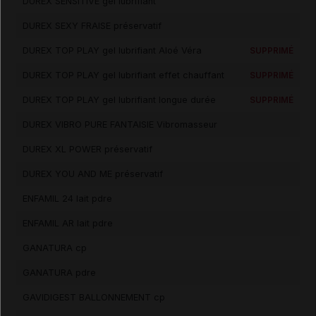
DUREX SENSITIVE gel lubrifiant
DUREX SEXY FRAISE préservatif
DUREX TOP PLAY gel lubrifiant Aloé Véra
SUPPRIMÉ
DUREX TOP PLAY gel lubrifiant effet chauffant
SUPPRIMÉ
DUREX TOP PLAY gel lubrifiant longue durée
SUPPRIMÉ
DUREX VIBRO PURE FANTAISIE Vibromasseur
DUREX XL POWER préservatif
DUREX YOU AND ME préservatif
ENFAMIL 24 lait pdre
ENFAMIL AR lait pdre
GANATURA cp
GANATURA pdre
GAVIDIGEST BALLONNEMENT cp