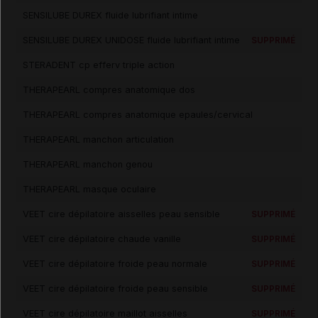
SENSILUBE DUREX fluide lubrifiant intime
SENSILUBE DUREX UNIDOSE fluide lubrifiant intime
SUPPRIMÉ
STERADENT cp efferv triple action
THERAPEARL compres anatomique dos
THERAPEARL compres anatomique epaules/cervical
THERAPEARL manchon articulation
THERAPEARL manchon genou
THERAPEARL masque oculaire
VEET cire dépilatoire aisselles peau sensible
SUPPRIMÉ
VEET cire dépilatoire chaude vanille
SUPPRIMÉ
VEET cire dépilatoire froide peau normale
SUPPRIMÉ
VEET cire dépilatoire froide peau sensible
SUPPRIMÉ
VEET cire dépilatoire maillot aisselles
SUPPRIMÉ