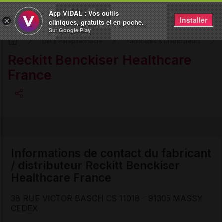
App VIDAL : Vos outils
Installer
×
cliniques, gratuits et en poche.
Sur Google Play
DM & Parapharmacie
Fabricants & Distributeurs
Reckitt Benckiser Healthcare
France
Copier l'url
Email
Informations de contact du fabricant
/ distributeur Reckitt Benckiser
Healthcare France
38 RUE VICTOR BASCH CS 11018 - 91305 MASSY
CEDEX