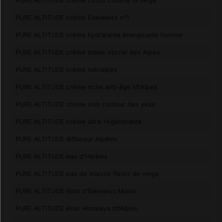
PURE ALTITUDE crème corps comme la neige
PURE ALTITUDE crème Edelweiss n°1
PURE ALTITUDE crème hydratante énergisante homme
PURE ALTITUDE crème mains secret des Alpes
PURE ALTITUDE crème nutrialpes
PURE ALTITUDE crème riche anti-âge liftAlpes
PURE ALTITUDE crème soin contour des yeux
PURE ALTITUDE crème ultra-régénérante
PURE ALTITUDE diffuseur Alpilles
PURE ALTITUDE eau d'Herbes
PURE ALTITUDE eau de maison fleurs de neige
PURE ALTITUDE élixir d'Elelweiss Monoï
PURE ALTITUDE élixir Himalaya liftAlpes