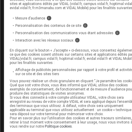
sites et applications édités par VIDAL (vidal.fr, campus.vidal.fr, hoptimal.vidal.
PURE ALTITUDE rouleau de massage en Jade
evidal.vidal.fr, fr.m3manabu.com et VIDAL Mobile) pour les finalités suivantes
PURE ALTITUDE rouleau de massage en Quartz
Mesure d’audience
i
PURE ALTITUDE savon végétal
Personnalisation des contenus de ce site
i
Personnalisation des communications vous étant adressées
i
PURE ALTITUDE sel de bain
Interaction avec les réseaux sociaux
i
PURE ALTITUDE sérum contour des yeux liftAlpes
En cliquant sur le bouton « J’accepte » ci-dessous, vous consentez égaleme
ce que des cookies soient utilisés sur certains sites et applications édités pa
PURE ALTITUDE sérum hydra Antarctica
VIDAL(vidal.fr, campus.vidal.fr, hoptimal.vidal.fr, evidal.vidal.fr et VIDAL Mobil
pour les finalités suivantes :
PURE ALTITUDE sérum lissant liftAlpes
Affichage de publicités personnalisées par rapport à votre profil et activité
sur ce site et des sites tiers
PURE ALTITUDE sève soin éclat précieux Tourmaline
Vous pouvez réaliser un choix granulaire en cliquant "Je paramètre les cooki
Quel que soit votre choix, vous êtes informé que VIDAL utilise des cookies
PURE ALTITUDE stylet de massage
exemptés de consentement, de fonctionnement et de mesure d'audience pou
produire des statistiques de visites anonymes.
PURE ALTITUDE thé du grand nord
Si vous êtes connecté à votre compte utilisateur VIDAL, votre choix sera
enregistré au niveau de votre compte VIDAL et sera appliqué depuis l’ensemb
des terminaux que vous utilisez. A défaut, votre choix sera uniquement
PURE ALTITUDE tis des fermes de Marie
applicable au terminal que vous utilisez actuellement : un cookie « technique
sera déposé sur votre terminal pour mémoriser votre choix.
PURE ALTITUDE tis pure beauté bio
Pour en savoir plus sur l’utilisation des cookies et autres traceurs similaires
retirer à tout moment votre consentement à leur usage, nous vous invitons 
vous rendre sur notre
Politique cookies
.
PURE ALTITUDE trousse de voyage