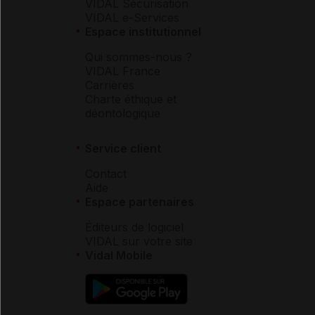
VIDAL Sécurisation
VIDAL e-Services
Espace institutionnel
Qui sommes-nous ?
VIDAL France
Carrières
Charte éthique et
déontologique
Service client
Contact
Aide
Espace partenaires
Éditeurs de logiciel
VIDAL sur votre site
Vidal Mobile