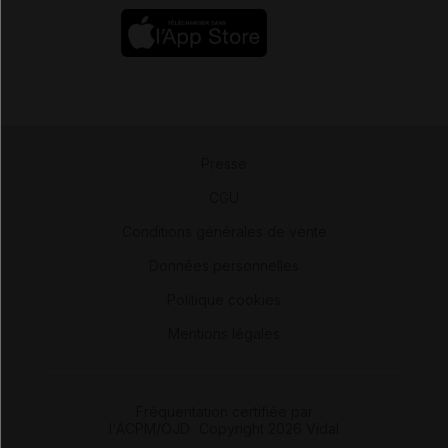
Presse
-
CGU
-
Conditions générales de vente
-
Données personnelles
-
Politique cookies
-
Mentions légales
Fréquentation certifiée par
l'ACPM/OJD
|
Copyright 2026 Vidal