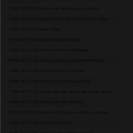
PURE ALTITUDE baume des Montagnes extrême
PURE ALTITUDE baume lèvres gourmandise des Alpes
PURE ALTITUDE boîte métal
PURE ALTITUDE bougie fleurs de neige
PURE ALTITUDE coffret fraîcheur Montagne
PURE ALTITUDE coffret jeunesse éternellle liftAlpes
PURE ALTITUDE coffret soin bol d'air pur
PURE ALTITUDE coffret soin comme au SPA
PURE ALTITUDE crème anti-âge global alps cells repair
PURE ALTITUDE crème anti-âge liftAlpes
PURE ALTITUDE crème bol d'air pur extrême collector
PURE ALTITUDE crème cold cream