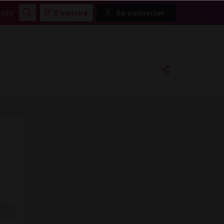
ités
S'inscrire
Se connecter
Rechercher
Copier l'url
Email