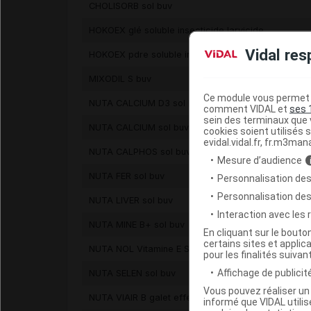
CHOLISORB sol buv
HOKOEX glé soluble insecticide larvicide
Vidal res
HOKOEX pdre soluble insecticide larvicide
MIXODIL S buv
Ce module vous permet d
NUTA CALCIUM D3 sol buv
comment VIDAL et
ses 
sein des terminaux que v
NUTA CALCIUM sol buv
cookies soient utilisés s
evidal.vidal.fr, fr.m3man
NUTA CALPHOS sol buv
Mesure d’audience
NUTA FER sol buv
Personnalisation des
Personnalisation de
NUTA LIVER sol buv
Interaction avec les
NUTA MINE B+ sol buv
En cliquant sur le bout
certains sites et applica
NUTA NOL Vitamine E Sélénium sol buv
pour les finalités suivan
Affichage de publicité
NUTA SELEN sol buv
Vous pouvez réaliser un 
NUTA VIAIR B galet effervescent
informé que VIDAL util