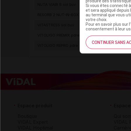
produire des statistiqu
NUTA VIAIR B sol buv
Si vous êtes connecté à
et sera appliqué depuis 
au terminal que vous ut
RESORB 2 NUT-IN-BOX sol buv
votre choix.
Pour en savoir plus sur l
VITASTRESS sol buv
consentement à leur usa
VITOLIGO PREMIX pdre orale
CONTINUER SANS A
VITOLIGO REPRO pdre orale
Espace produit
Espace 
Boutique
Qui so
VIDAL Expert
VIDAL 
VIDAL Hoptimal
Carrièr