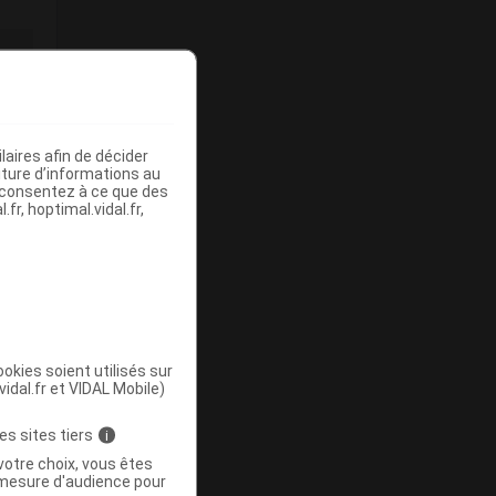
aires afin de décider
iture d’informations au
s consentez à ce que des
fr, hoptimal.vidal.fr,
okies soient utilisés sur
vidal.fr et VIDAL Mobile)
es sites tiers
i
votre choix, vous êtes
mesure d'audience pour