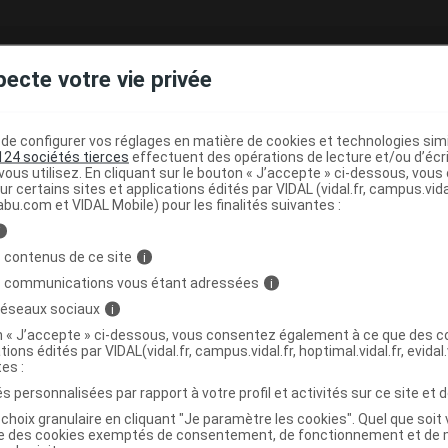
pecte votre vie privée
e configurer vos réglages en matière de cookies et technologies simil
124 sociétés tierces
effectuent des opérations de lecture et/ou d’écr
ous utilisez. En cliquant sur le bouton « J’accepte » ci-dessous, vou
ur certains sites et applications édités par VIDAL (vidal.fr, campus.vidal.
abu.com et VIDAL Mobile) pour les finalités suivantes :
i
 contenus de ce site
i
s communications vous étant adressées
i
 réseaux sociaux
i
on « J’accepte » ci-dessous, vous consentez également à ce que des co
tions édités par VIDAL(vidal.fr, campus.vidal.fr, hoptimal.vidal.fr, evidal.
tes :
s personnalisées par rapport à votre profil et activités sur ce site et d
choix granulaire en cliquant "Je paramètre les cookies". Quel que soit 
ise des cookies exemptés de consentement, de fonctionnement et de 