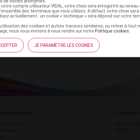
es de visites anonymes.
 votre compte utilisateur VIDAL, votre choix sera enregistré au nivea
l’ensemble des terminaux que vous utilisez. A défaut, votre choix ser
ilisez actuellement : un cookie « technique » sera déposé sur votre te
’utilisation des cookies et autres traceurs similaires, ou retirer à tou
ge, nous vous invitons à vous rendre sur notre
Politique cookies
.
CCEPTER
JE PARAMÈTRE LES COOKIES
institutionnel
Espace pa
mmes-nous ?
Éditeurs de
France
VIDAL sur 
es