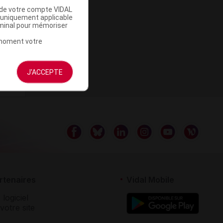
u de votre compte VIDAL
a uniquement applicable
rminal pour mémoriser
t moment votre
J'ACCEPTE
rtenaires
Vidal Mobile
 logiciel
votre site