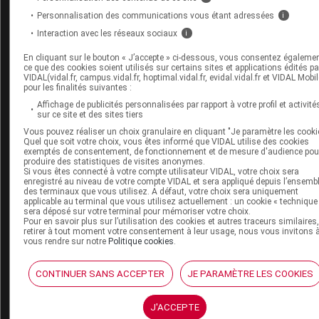
VIDAL widget
Personnalisation des communications vous étant adressées
i
VIDAL Sécurisation
VIDAL e-Services
Interaction avec les réseaux sociaux
i
Espace institutionnel
En cliquant sur le bouton « J’accepte » ci-dessous, vous consentez égaleme
ce que des cookies soient utilisés sur certains sites et applications édités pa
Qui sommes-nous ?
VIDAL(vidal.fr, campus.vidal.fr, hoptimal.vidal.fr, evidal.vidal.fr et VIDAL Mobil
VIDAL France
pour les finalités suivantes :
Carrières
Affichage de publicités personnalisées par rapport à votre profil et activité
Charte éthique et
sur ce site et des sites tiers
déontologique
Vous pouvez réaliser un choix granulaire en cliquant "Je paramètre les cooki
Quel que soit votre choix, vous êtes informé que VIDAL utilise des cookies
exemptés de consentement, de fonctionnement et de mesure d'audience pou
produire des statistiques de visites anonymes.
Service client
Si vous êtes connecté à votre compte utilisateur VIDAL, votre choix sera
enregistré au niveau de votre compte VIDAL et sera appliqué depuis l’ensemb
Contact
des terminaux que vous utilisez. A défaut, votre choix sera uniquement
applicable au terminal que vous utilisez actuellement : un cookie « technique
Aide
sera déposé sur votre terminal pour mémoriser votre choix.
Espace partenaires
Pour en savoir plus sur l’utilisation des cookies et autres traceurs similaires
retirer à tout moment votre consentement à leur usage, nous vous invitons 
vous rendre sur notre
Politique cookies
.
Éditeurs de logiciel
VIDAL sur votre site
Vidal Mobile
CONTINUER SANS ACCEPTER
JE PARAMÈTRE LES COOKIES
J'ACCEPTE