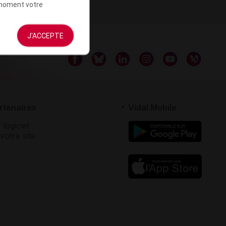
t moment votre
J'ACCEPTE
rtenaires
Vidal Mobile
 logiciel
votre site