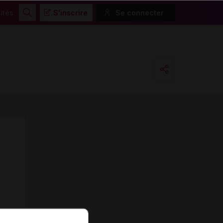
ités
S'inscrire
Se connecter
Rechercher
Copier l'url
Email