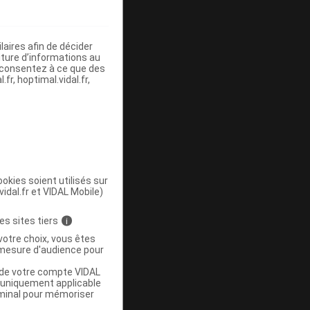
aires afin de décider
iture d’informations au
s consentez à ce que des
fr, hoptimal.vidal.fr,
okies soient utilisés sur
vidal.fr et VIDAL Mobile)
es sites tiers
i
votre choix, vous êtes
mesure d'audience pour
u de votre compte VIDAL
a uniquement applicable
rminal pour mémoriser