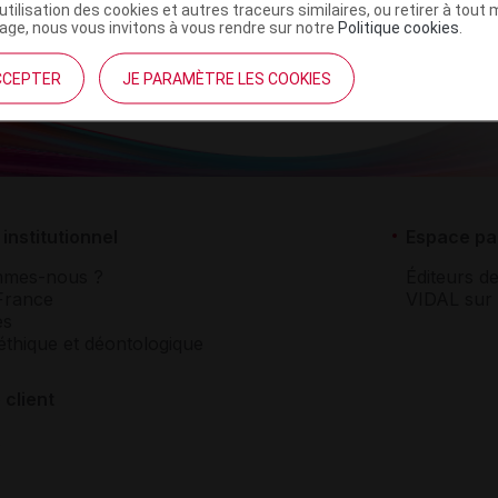
’utilisation des cookies et autres traceurs similaires, ou retirer à tou
ge, nous vous invitons à vous rendre sur notre
Politique cookies
.
CCEPTER
JE PARAMÈTRE LES COOKIES
institutionnel
Espace pa
mmes-nous ?
Éditeurs de
France
VIDAL sur 
es
éthique et déontologique
 client