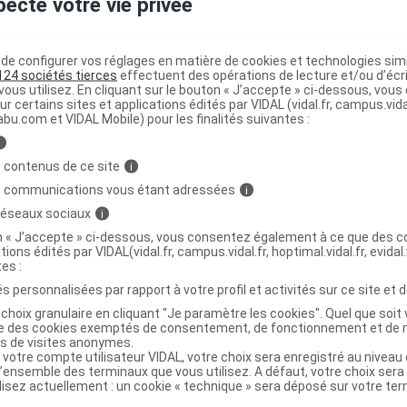
pecte votre vie privée
e configurer vos réglages en matière de cookies et technologies simil
124 sociétés tierces
effectuent des opérations de lecture et/ou d’écr
ous utilisez. En cliquant sur le bouton « J’accepte » ci-dessous, vou
ur certains sites et applications édités par VIDAL (vidal.fr, campus.vidal.
abu.com et VIDAL Mobile) pour les finalités suivantes :
i
 contenus de ce site
i
s communications vous étant adressées
i
 réseaux sociaux
i
on « J’accepte » ci-dessous, vous consentez également à ce que des co
tions édités par VIDAL(vidal.fr, campus.vidal.fr, hoptimal.vidal.fr, evidal.
tes :
s personnalisées par rapport à votre profil et activités sur ce site et d
choix granulaire en cliquant "Je paramètre les cookies". Quel que soit 
ise des cookies exemptés de consentement, de fonctionnement et de 
es de visites anonymes.
 votre compte utilisateur VIDAL, votre choix sera enregistré au nivea
l’ensemble des terminaux que vous utilisez. A défaut, votre choix ser
ilisez actuellement : un cookie « technique » sera déposé sur votre te