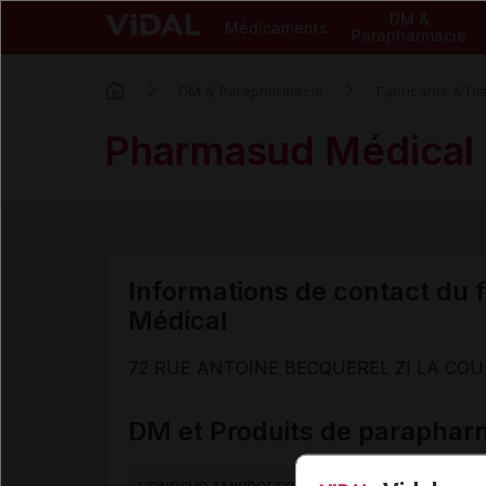
DM &
Médicaments
Parapharmacie
DM & Parapharmacie
Fabricants & Dis
Pharmasud Médical
Informations de contact du 
Médical
72 RUE ANTOINE BECQUEREL ZI LA COU
DM et Produits de paraphar