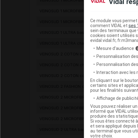
Vidal res
VEINOSUD 1 MICROFIBRE bas autofix
VEINOSUD 1 MICROFIBRE chaussette
Ce module vous permet d
VEINOSUD 1 MICROFIBRE collant
comment VIDAL et
ses 
sein des terminaux que v
VEINOSUD 1 ULTRA bas autofix
cookies soient utilisés s
evidal.vidal.fr, fr.m3man
VEINOSUD 1 ULTRA chaussette
Mesure d’audience
VEINOSUD 2 COTON bas autofix
Personnalisation des
Personnalisation de
VEINOSUD 2 COTON chaussette
Interaction avec les
VEINOSUD 2 COTON collant
En cliquant sur le bout
certains sites et applica
VEINOSUD 2 FASHION chaussette
pour les finalités suivan
VEINOSUD 2 MICROFIBRE bas autofix
Affichage de publicité
Vous pouvez réaliser un 
VEINOSUD 2 MICROFIBRE chaussette
informé que VIDAL util
produire des statistiqu
VEINOSUD 2 MICROFIBRE collant
Si vous êtes connecté à
et sera appliqué depuis 
VEINOSUD 2 ULTRA bas autofix
au terminal que vous ut
votre choix.