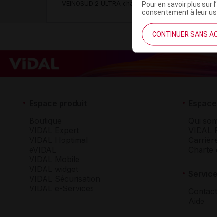
VEINOSUD 2 ULTRA chaussette
Pour en savoir plus sur l
consentement à leur usa
CONTINUER SANS A
Espace produit
Espace 
Boutique
Qui so
VIDAL Expert
VIDAL 
VIDAL Hoptimal
Carrièr
eVIDAL
Charte 
VIDAL Mobile
VIDAL widget
Service
VIDAL Sécurisation
VIDAL e-Services
Contact
Aide