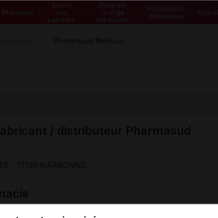
Santé
Prise en
Formations
Maladies
des
charge
Actual
médicales
patients
médicale
Pharmasud Médical
tributeurs
fabricant / distributeur Pharmasud
PE - 11100 NARBONNE
macie