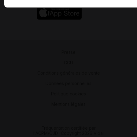
Presse
-
CGU
-
Conditions générales de vente
-
Données personnelles
-
Politique cookies
-
Mentions légales
Fréquentation certifiée par
l'ACPM/OJD
|
Copyright 2026 Vidal