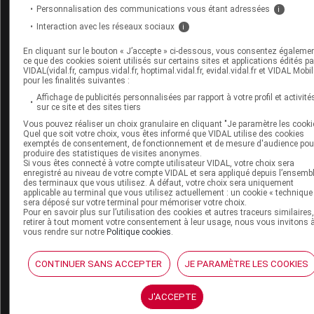
VIDAL Sécurisation
Personnalisation des communications vous étant adressées
i
VIDAL e-Services
Interaction avec les réseaux sociaux
i
Espace institutionnel
En cliquant sur le bouton « J’accepte » ci-dessous, vous consentez égaleme
Qui sommes-nous ?
ce que des cookies soient utilisés sur certains sites et applications édités pa
VIDAL(vidal.fr, campus.vidal.fr, hoptimal.vidal.fr, evidal.vidal.fr et VIDAL Mobil
VIDAL France
pour les finalités suivantes :
Carrières
Affichage de publicités personnalisées par rapport à votre profil et activité
Charte éthique et
sur ce site et des sites tiers
déontologique
Vous pouvez réaliser un choix granulaire en cliquant "Je paramètre les cooki
Quel que soit votre choix, vous êtes informé que VIDAL utilise des cookies
exemptés de consentement, de fonctionnement et de mesure d'audience pou
Service client
produire des statistiques de visites anonymes.
Si vous êtes connecté à votre compte utilisateur VIDAL, votre choix sera
enregistré au niveau de votre compte VIDAL et sera appliqué depuis l’ensemb
Contact
des terminaux que vous utilisez. A défaut, votre choix sera uniquement
Aide
applicable au terminal que vous utilisez actuellement : un cookie « technique
sera déposé sur votre terminal pour mémoriser votre choix.
Espace partenaires
Pour en savoir plus sur l’utilisation des cookies et autres traceurs similaires
retirer à tout moment votre consentement à leur usage, nous vous invitons 
Éditeurs de logiciel
vous rendre sur notre
Politique cookies
.
VIDAL sur votre site
Vidal Mobile
CONTINUER SANS ACCEPTER
JE PARAMÈTRE LES COOKIES
J'ACCEPTE