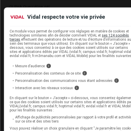
OLPHA Quercétine gél
Vidal respecte votre vie privée
OLPHA Reishi+Chaga gél
OLPHA Sélénium gél
Ce module vous permet de configurer vos réglages en matière de cookies et
technologies similaires afin de décider comment VIDAL et
ses 124 sociétés
OLPHA Shots Beauté sol buv
tierces
effectuent des opérations de lecture et/ou d’écriture d’informations a
sein des terminaux que vous utilisez. En cliquant sur le bouton « J’accepte » 
OLPHA Shots C 1000 Max sol buv
dessous, vous consentez à ce que des cookies soient utilisés sur certains
sites et applications édités par VIDAL (vidal.fr, campus.vidal.fr, hoptimal.vidal.
evidal.vidal.fr, fr.m3manabu.com et VIDAL Mobile) pour les finalités suivantes
OLPHA Shots Immunité sol buv
Mesure d’audience
i
OLPHA Shots Magnésium + B6 sol buv
Personnalisation des contenus de ce site
i
OLPHA Shots Support Articulaire sol buv
Personnalisation des communications vous étant adressées
i
Interaction avec les réseaux sociaux
i
OLPHA Spiruline gél
En cliquant sur le bouton « J’accepte » ci-dessous, vous consentez égaleme
OLPHA Tribulus terrestris gél
ce que des cookies soient utilisés sur certains sites et applications édités pa
VIDAL(vidal.fr, campus.vidal.fr, hoptimal.vidal.fr, evidal.vidal.fr et VIDAL Mobil
OLPHA Venolux gél
pour les finalités suivantes :
Affichage de publicités personnalisées par rapport à votre profil et activité
sur ce site et des sites tiers
Vous pouvez réaliser un choix granulaire en cliquant "Je paramètre les cooki