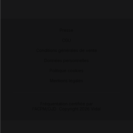
Presse
-
CGU
-
Conditions générales de vente
-
Données personnelles
-
Politique cookies
-
Mentions légales
Fréquentation certifiée par
l'ACPM/OJD
|
Copyright 2026 Vidal