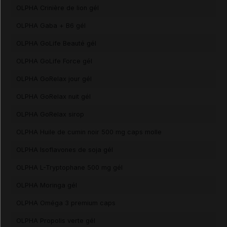
OLPHA Crinière de lion gél
OLPHA Gaba + B6 gél
OLPHA GoLife Beauté gél
OLPHA GoLife Force gél
OLPHA GoRelax jour gél
OLPHA GoRelax nuit gél
OLPHA GoRelax sirop
OLPHA Huile de cumin noir 500 mg caps molle
OLPHA Isoflavones de soja gél
OLPHA L-Tryptophane 500 mg gél
OLPHA Moringa gél
OLPHA Oméga 3 premium caps
OLPHA Propolis verte gél