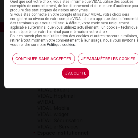
Quel que soit votre choix, vous êtes informé que VIDAL utilise des cookies
exemptés de consentement, de fonctionnement et de mesure d'audience pou
produire des statistiques de visites anonymes.
Si vous êtes connecté à votre compte utilisateur VIDAL, votre choix sera
enregistré au niveau de votre compte VIDAL et sera appliqué depuis l’ensemb
des terminaux que vous utilisez. A défaut, votre choix sera uniquement
applicable au terminal que vous utilisez actuellement : un cookie « technique
sera déposé sur votre terminal pour mémoriser votre choix.
Pour en savoir plus sur l’utilisation des cookies et autres traceurs similaires
retirer à tout moment votre consentement à leur usage, nous vous invitons 
vous rendre sur notre
Politique cookies
.
CONTINUER SANS ACCEPTER
JE PARAMÈTRE LES COOKIES
Espace produit
J'ACCEPTE
Boutique
VIDAL Expert
VIDAL Hoptimal
eVIDAL
VIDAL Mobile
VIDAL widget
VIDAL Sécurisation
VIDAL e-Services
Espace institutionnel