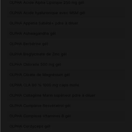
OLPHA Acide Alpha Lipoïque 250 mg gél
OLPHA Acide hyaluronique avec MSM gél
OLPHA Appetia Satiété+ pdre à diluer
OLPHA Ashwagandha gél
OLPHA Berbérine gél
OLPHA Bisglycinate de Zinc gél
OLPHA Chlorelle 500 mg gél
OLPHA Citrate de Magnésium gél
OLPHA CLA 80 % 1000 mg caps molle
OLPHA Collagène Marin supérieur pdre à diluer
OLPHA Complexe Resvératrol gél
OLPHA Complexe Vitamines B gél
OLPHA Cordyceps gél