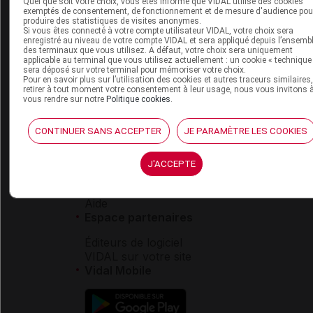
Quel que soit votre choix, vous êtes informé que VIDAL utilise des cookies
VIDAL widget
exemptés de consentement, de fonctionnement et de mesure d'audience pou
VIDAL Sécurisation
produire des statistiques de visites anonymes.
Si vous êtes connecté à votre compte utilisateur VIDAL, votre choix sera
VIDAL e-Services
enregistré au niveau de votre compte VIDAL et sera appliqué depuis l’ensemb
Espace institutionnel
des terminaux que vous utilisez. A défaut, votre choix sera uniquement
applicable au terminal que vous utilisez actuellement : un cookie « technique
sera déposé sur votre terminal pour mémoriser votre choix.
Qui sommes-nous ?
Pour en savoir plus sur l’utilisation des cookies et autres traceurs similaires
VIDAL France
retirer à tout moment votre consentement à leur usage, nous vous invitons 
vous rendre sur notre
Politique cookies
.
Carrières
Charte éthique et
déontologique
CONTINUER SANS ACCEPTER
JE PARAMÈTRE LES COOKIES
Service client
J'ACCEPTE
Contact
Aide
Espace partenaires
Éditeurs de logiciel
VIDAL sur votre site
Vidal Mobile