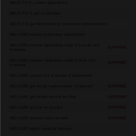
MELECTIS E crème réparatrice
MELECTIS G gel cicatrisant
MELECTIS gel Miel médical cicatrisant antibactérien
MELICARE baume protecteur allaitement
MELICARE baume réparateur huile d'avocat cire
SUPPRIMÉ
d'abeille
MELICARE baume réparateur huile d'olive cire
SUPPRIMÉ
d'abeille
MELICARE coque cire d'abeille d'allaitement
MELICARE gel Acide hyaluronique cicatrisant
SUPPRIMÉ
MELICARE gel lavant enrichi en Miel
SUPPRIMÉ
MELICARE lessive en poudre
SUPPRIMÉ
MELICARE liniment oléocalcaire
SUPPRIMÉ
MELICARE patch médical siliconé