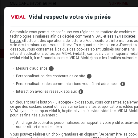
MELICARE savon au Miel
SUPPRIMÉ
Vidal respecte votre vie privée
Ce module vous permet de configurer vos réglages en matière de cookies et
technologies similaires afin de décider comment VIDAL et
ses 124 sociétés
tierces
effectuent des opérations de lecture et/ou d’écriture d’informations a
sein des terminaux que vous utilisez. En cliquant sur le bouton « J’accepte » 
dessous, vous consentez à ce que des cookies soient utilisés sur certains
sites et applications édités par VIDAL (vidal.fr, campus.vidal.fr, hoptimal.vidal.
evidal.vidal.fr, fr.m3manabu.com et VIDAL Mobile) pour les finalités suivantes
Mesure d’audience
i
Personnalisation des contenus de ce site
i
Personnalisation des communications vous étant adressées
i
Interaction avec les réseaux sociaux
i
Espace produit
En cliquant sur le bouton « J’accepte » ci-dessous, vous consentez égaleme
ce que des cookies soient utilisés sur certains sites et applications édités pa
Boutique
VIDAL(vidal.fr, campus.vidal.fr, hoptimal.vidal.fr, evidal.vidal.fr et VIDAL Mobil
pour les finalités suivantes :
VIDAL Expert
VIDAL Hoptimal
Affichage de publicités personnalisées par rapport à votre profil et activité
sur ce site et des sites tiers
eVIDAL
VIDAL Mobile
Vous pouvez réaliser un choix granulaire en cliquant "Je paramètre les cooki