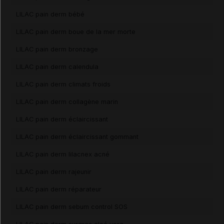
LILAC pain derm bébé
LILAC pain derm boue de la mer morte
LILAC pain derm bronzage
LILAC pain derm calendula
LILAC pain derm climats froids
LILAC pain derm collagène marin
LILAC pain derm éclaircissant
LILAC pain derm éclaircissant gommant
LILAC pain derm lilacnex acné
LILAC pain derm rajeunir
LILAC pain derm réparateur
LILAC pain derm sebum control SOS