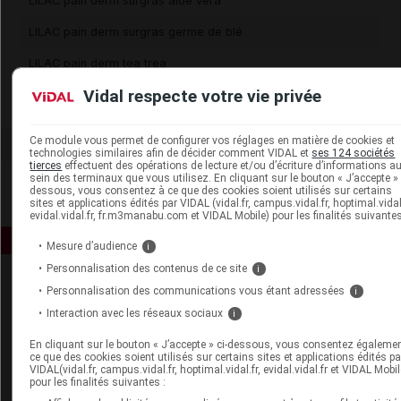
LILAC pain derm surgras aloé vera
LILAC pain derm surgras germe de blé
LILAC pain derm tea trea
Vidal respecte votre vie privée
LILAC savon déodorant glycérine
Ce module vous permet de configurer vos réglages en matière de cookies et
technologies similaires afin de décider comment VIDAL et
ses 124 sociétés
tierces
effectuent des opérations de lecture et/ou d’écriture d’informations a
sein des terminaux que vous utilisez. En cliquant sur le bouton « J’accepte » 
dessous, vous consentez à ce que des cookies soient utilisés sur certains
sites et applications édités par VIDAL (vidal.fr, campus.vidal.fr, hoptimal.vidal.
evidal.vidal.fr, fr.m3manabu.com et VIDAL Mobile) pour les finalités suivantes
Mesure d’audience
i
Personnalisation des contenus de ce site
i
Personnalisation des communications vous étant adressées
i
Interaction avec les réseaux sociaux
i
En cliquant sur le bouton « J’accepte » ci-dessous, vous consentez égaleme
ce que des cookies soient utilisés sur certains sites et applications édités pa
VIDAL(vidal.fr, campus.vidal.fr, hoptimal.vidal.fr, evidal.vidal.fr et VIDAL Mobil
Espace produit
pour les finalités suivantes :