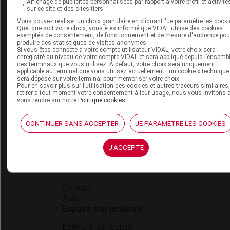
Boutique
Affichage de publicités personnalisées par rapport à votre profil et activité
sur ce site et des sites tiers
VIDAL Expert
Vous pouvez réaliser un choix granulaire en cliquant "Je paramètre les cooki
VIDAL Hoptimal
Quel que soit votre choix, vous êtes informé que VIDAL utilise des cookies
eVIDAL
exemptés de consentement, de fonctionnement et de mesure d'audience pou
VIDAL Mobile
produire des statistiques de visites anonymes.
Si vous êtes connecté à votre compte utilisateur VIDAL, votre choix sera
VIDAL widget
enregistré au niveau de votre compte VIDAL et sera appliqué depuis l’ensemb
VIDAL Sécurisation
des terminaux que vous utilisez. A défaut, votre choix sera uniquement
applicable au terminal que vous utilisez actuellement : un cookie « technique
VIDAL e-Services
sera déposé sur votre terminal pour mémoriser votre choix.
Espace institutionnel
Pour en savoir plus sur l’utilisation des cookies et autres traceurs similaires
retirer à tout moment votre consentement à leur usage, nous vous invitons 
vous rendre sur notre
Politique cookies
.
Qui sommes-nous ?
VIDAL France
Carrières
CONTINUER SANS ACCEPTER
JE PARAMÈTRE LES COOKIES
Charte éthique et
déontologique
J'ACCEPTE
Service client
Contact
Aide
Espace partenaires
Éditeurs de logiciel