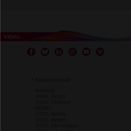
Espace produit
Boutique
VIDAL Expert
VIDAL Hoptimal
eVIDAL
VIDAL Mobile
VIDAL widget
VIDAL Sécurisation