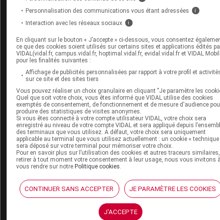
VIDAL widget
Personnalisation des communications vous étant adressées
i
VIDAL Sécurisation
VIDAL e-Services
Interaction avec les réseaux sociaux
i
Espace institutionnel
En cliquant sur le bouton « J’accepte » ci-dessous, vous consentez égaleme
ce que des cookies soient utilisés sur certains sites et applications édités pa
Qui sommes-nous ?
VIDAL(vidal.fr, campus.vidal.fr, hoptimal.vidal.fr, evidal.vidal.fr et VIDAL Mobil
VIDAL France
pour les finalités suivantes :
Carrières
Affichage de publicités personnalisées par rapport à votre profil et activité
Charte éthique et
sur ce site et des sites tiers
déontologique
Vous pouvez réaliser un choix granulaire en cliquant "Je paramètre les cooki
Quel que soit votre choix, vous êtes informé que VIDAL utilise des cookies
exemptés de consentement, de fonctionnement et de mesure d'audience pou
produire des statistiques de visites anonymes.
Service client
Si vous êtes connecté à votre compte utilisateur VIDAL, votre choix sera
enregistré au niveau de votre compte VIDAL et sera appliqué depuis l’ensemb
Contact
des terminaux que vous utilisez. A défaut, votre choix sera uniquement
applicable au terminal que vous utilisez actuellement : un cookie « technique
Aide
sera déposé sur votre terminal pour mémoriser votre choix.
Espace partenaires
Pour en savoir plus sur l’utilisation des cookies et autres traceurs similaires
retirer à tout moment votre consentement à leur usage, nous vous invitons 
vous rendre sur notre
Politique cookies
.
Éditeurs de logiciel
VIDAL sur votre site
Vidal Mobile
CONTINUER SANS ACCEPTER
JE PARAMÈTRE LES COOKIES
J'ACCEPTE